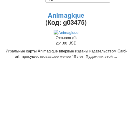
Октябрьская революция
С рождеством
Animagique
Пасха
(Код:
g03475
)
9 мая - день победы
Разные пожелания
Отзывов (0)
1 сентября школа
251.00 USD
Приглашение
Игральные карты Animagique впервые изданы издательством Card-
Новости
art, просуществовавшее менее 10 лет. Художник этой ...
Новости карточных колод
Новости открыток
О сайте
Ссылки
Наше видео
доставка
Избранное