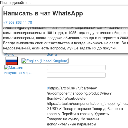
Присоединяйтесь
Доставка
Гарантия
Написать в чат WhatsApp
Колоды, почтовые открытки тщательно упаковываются и отправляются
Вы покупаете колоды игральных карт, почтовые открытки из частной к
+7 953 863 11 78
3-4 рабочих дней после оплаты. Исключение: репринт под заказ, таки
Александра Лутковского, я есть во всех социальных сетях. Занимаюс
карт отправляются в течении 7-8 рабочих дней. Отправка осуществляе
коллекционированием с 1981 года, с 1985 года веду активное общение
России с треком отслеживания. Цена пересылки зависит от веса и та
коллекционерами, начал продажи обменного фонда в интернете в 2003
TPL_PROTOSTAR_TOGGLE_MENU
на момент покупки. По желанию покупателя возможна отправка СДЕК 
Всегда выполняю свои обязательства и всегда нахожусь на связи. Во
другими транспортными компаниями.
недоразумений, если есть вопросы, лучше задать их до покупки.
Меню
Войти
Главная
Игральные карты
Главная
Игральные карты
Классические
Эротические рисунки
Открытки
Новости
О сайте
Рекламные
0
https://artcol.ru/
/ru/cart/view
Эротические фотоколоды
/ru/component/jshopping/product/view?
Itemid=0
/ru/cart/delete
Пин-ап
Избранное
https://artcol.ru/components/com_jshopping/file
Политические
2
USD
✔ Товар в корзине
Товар добавлен в
Нестандартные
корзину
Перейти в корзину
Удалить
Товаров:
на сумму
Не заданы
Исторические личности
дополнительные параметры
Личности-звезды