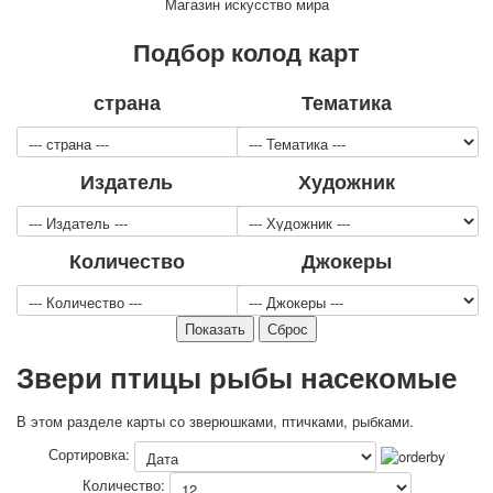
Магазин искусство мира
Для детей
Видовые
Подбор колод карт
Звери
Спорт
страна
Тематика
Джокеры
Транспорт
Охота и рыбалка
Издатель
Художник
Комбинат Цветной Печати
Армия и полиция
Недорогие колоды для игры
Количество
Джокеры
Юмор
Открытки
С Новым годом!
8 марта
Звери птицы рыбы насекомые
23 февраля
Поздравляю
В этом разделе карты со зверюшками, птичками, рыбками.
Свадьба
Сортировка:
С днём рождения!
Количество:
1 мая