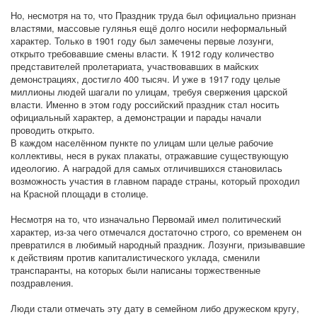
Но, несмотря на то, что Праздник труда был официально признан
властями, массовые гулянья ещё долго носили неформальный
характер. Только в 1901 году был замечены первые лозунги,
открыто требовавшие смены власти. К 1912 году количество
представителей пролетариата, участвовавших в майских
демонстрациях, достигло 400 тысяч. И уже в 1917 году целые
миллионы людей шагали по улицам, требуя свержения царской
власти. Именно в этом году российский праздник стал носить
официальный характер, а демонстрации и парады начали
проводить открыто.
В каждом населённом пункте по улицам шли целые рабочие
коллективы, неся в руках плакаты, отражавшие существующую
идеологию. А наградой для самых отличившихся становилась
возможность участия в главном параде страны, который проходил
на Красной площади в столице.
Несмотря на то, что изначально Первомай имел политический
характер, из-за чего отмечался достаточно строго, со временем он
превратился в любимый народный праздник. Лозунги, призывавшие
к действиям против капиталистического уклада, сменили
транспаранты, на которых были написаны торжественные
поздравления.
Люди стали отмечать эту дату в семейном либо дружеском кругу,