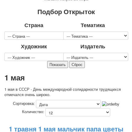
Для детей
Подбор Открыток
Видовые
Звери
Страна
Тематика
Спорт
Джокеры
Транспорт
Художник
Издатель
Охота и рыбалка
Комбинат Цветной Печати
Армия и полиция
Недорогие колоды для игры
1 мая
Юмор
Открытки
С Новым годом!
1 мая в СССР - День международной солидарности трудящихся
отмечался очень широко.
8 марта
23 февраля
Сортировка:
Поздравляю
Количество:
Свадьба
С днём рождения!
1 травня 1 мая мальчик папа цветы
1 мая