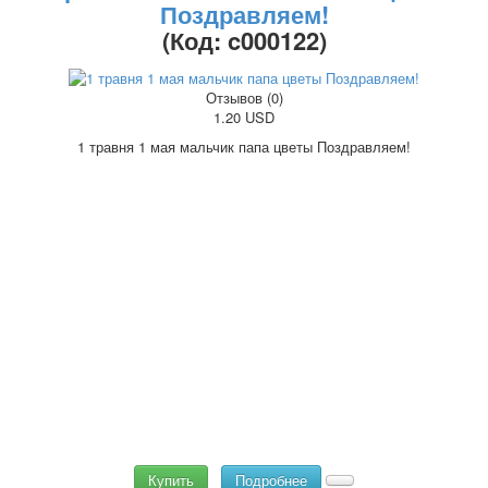
Поздравляем!
Октябрьская революция
(Код:
c000122
)
С рождеством
Пасха
Отзывов (0)
9 мая - день победы
1.20 USD
Разные пожелания
1 травня 1 мая мальчик папа цветы Поздравляем!
1 сентября школа
Приглашение
Новости
Новости карточных колод
Новости открыток
О сайте
Ссылки
Наше видео
доставка
Избранное
Купить
Подробнее