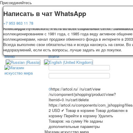
Присоединяйтесь
Доставка
Гарантия
Написать в чат WhatsApp
Колоды, почтовые открытки тщательно упаковываются и отправляются
Вы покупаете колоды игральных карт, почтовые открытки из частной к
+7 953 863 11 78
3-4 рабочих дней после оплаты. Исключение: репринт под заказ, таки
Александра Лутковского, я есть во всех социальных сетях. Занимаюс
карт отправляются в течении 7-8 рабочих дней. Отправка осуществляе
коллекционированием с 1981 года, с 1985 года веду активное общение
России с треком отслеживания. Цена пересылки зависит от веса и та
коллекционерами, начал продажи обменного фонда в интернете в 2003
TPL_PROTOSTAR_TOGGLE_MENU
на момент покупки. По желанию покупателя возможна отправка СДЕК 
Всегда выполняю свои обязательства и всегда нахожусь на связи. Во
другими транспортными компаниями.
недоразумений, если есть вопросы, лучше задать их до покупки.
Меню
Войти
Главная
Игральные карты
Главная
Игральные карты
Классические
Эротические рисунки
Открытки
Новости
О сайте
Рекламные
0
https://artcol.ru/
/ru/cart/view
/ru/component/jshopping/product/view?
Эротические фотоколоды
Itemid=0
/ru/cart/delete
Пин-ап
https://artcol.ru/components/com_jshopping/file
Избранное
Политические
2
USD
✔ Товар в корзине
Товар добавлен в
корзину
Перейти в корзину
Удалить
Нестандартные
Товаров:
на сумму
Не заданы
Исторические личности
дополнительные параметры
Личности-звезды
Магазин искусство мира