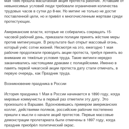
мая 1886 прошла масштабная акция протеста рабочих. Уставшие от
невыносимых условий люди требовали ограничения количества
трудовых часов в сутки до 8-ми. Но митинг не только не достиг
поставленной цели, но и привёл к многочисленным жертвам среди
протестующих.
Американские власти, которые не собирались сокращать 15-
часовой рабочий день, приказали полиции принять жёсткие меры
против митингующих. В результате был открыт массовый огонь,
который унёс сотни жизней. Несмотря на это, ежегодно 1 мая
рабочие продолжали проводить акции протеста, требуя принять во
внимание их тяжёлые условия труда. Такие митинги нередко
заканчивались настоящими драками с полицейскими. Именно в
память первой чикагской акции протеста дату стали отмечать, в
первую очередь, как Праздник труда.
Возникновение праздника в России
История праздника 1 Мая в России начинается в 1890 году, когда
мировые коммунисты в первый раз отметили эту дату. Это
произошло в Варшаве. Вдохновившись примером американских
коллег, действиями поляков, российские рабочие постепенно
пришли к мысли о начале акций протестов. Первые массовые
демонстрации пролетариата были отмечены в 1897 году, когда
праздник приобрёл политический окрас.