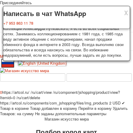
Присоединяйтесь
X
X
X
Доставка
Гарантия
Написать в чат WhatsApp
Колоды, почтовые открытки тщательно упаковываются и
Вы покупаете колоды игральных карт, почтовые открытки из частной
+7 953 863 11 78
отправляются в течении 3-4 рабочих дней после оплаты.
коллекции Александра Лутковского, я есть во всех социальных
Исключение: репринт под заказ, такие колоды карт отправляются в
сетях. Занимаюсь коллекционированием с 1981 года, с 1985 года
течении 7-8 рабочих дней. Отправка осуществляется почтой России
веду активное общение с коллекционерами, начал продажи
TPL_PROTOSTAR_TOGGLE_MENU
с треком отслеживания. Цена пересылки зависит от веса и тарифов
обменного фонда в интернете в 2003 году. Всегда выполняю свои
почты на момент покупки. По желанию покупателя возможна
обязательства и всегда нахожусь на связи. Во избежание
отправка СДЕК или другими транспортными компаниями.
недоразумений, если есть вопросы, лучше задать их до покупки.
Меню
Войти
Главная
Игральные карты
Открытки
Главная
Игральные карты
Классические
Эротические рисунки
Новости
О сайте
Избранное
Рекламные
0
https://artcol.ru/
/ru/cart/view
/ru/component/jshopping/product/view?
Эротические фотоколоды
Itemid=0
/ru/cart/delete
Пин-ап
https://artcol.ru/components/com_jshopping/files/img_products
2
USD
✔
Товар в корзине
Товар добавлен в корзину
Перейти в корзину
Удалить
Политические
Товаров:
на сумму
Не заданы дополнительные параметры
Нестандартные
Магазин искусство мира
Исторические личности
Подбор колод карт
Личности-звезды