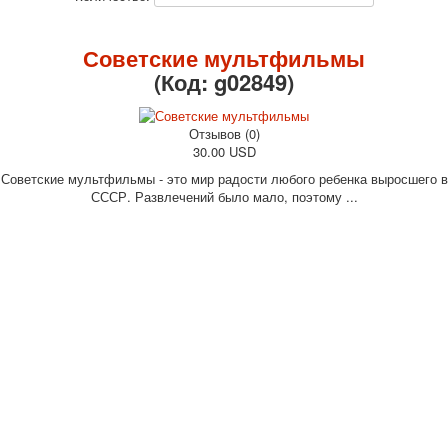
Октябрьская революция
С рождеством
Советские мультфильмы
Пасха
(Код:
g02849
)
9 мая - день победы
Разные пожелания
Отзывов (0)
1 сентября школа
30.00 USD
Приглашение
Советские мультфильмы - это мир радости любого ребенка выросшего в
Новости
СССР. Развлечений было мало, поэтому ...
Новости карточных колод
Новости открыток
О сайте
Ссылки
Наше видео
доставка
Избранное