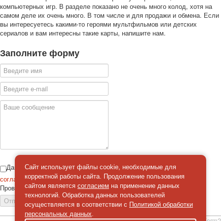
компьютерных игр. В разделе показано не очень много колод, хотя на
самом деле их очень много. В том числе и для продажи и обмена. Если
вы интересуетесь какими-то героями мультфильмов или детских
сериалов и вам интересны такие карты, напишите нам.
Заполните форму
Даю
Сайт использует файлы cookie, необходимые для
корректной работы сайта. Продолжение пользования
согласие
на обработку персональных данных
сайтом является
согласием
на применение данных
Проверка
*
технологий. Обработка данных пользователей
Отправить сообщение
осуществляется в соответствии с
Политикой обработки
персональных данных
.
simpleForm2