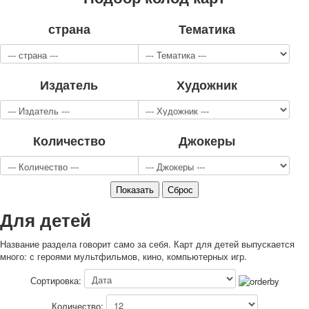
Для детей
страна
Тематика
Видовые
Звери
Спорт
Джокеры
Издатель
Художник
Транспорт
Охота и рыбалка
Комбинат Цветной Печати
Количество
Джокеры
Армия и полиция
Недорогие колоды для игры
Юмор
Открытки
С Новым годом!
Для детей
8 марта
23 февраля
Название раздела говорит само за себя. Карт для детей выпускается
Поздравляю
много: с героями мультфильмов, кино, компьютерных игр.
Свадьба
Сортировка:
С днём рождения!
1 мая
Количество: