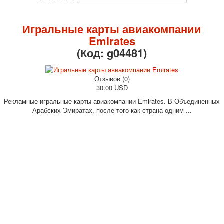
Октябрьская революция
С рождеством
Игральные карты авиакомпании
Пасха
Emirates
9 мая - день победы
(Код:
g04481
)
Разные пожелания
1 сентября школа
Отзывов (0)
Приглашение
30.00 USD
Новости
Рекламные игральные карты авиакомпании Emirates. В Объединенных
Новости карточных колод
Арабских Эмиратах, после того как страна одним ...
Новости открыток
О сайте
Ссылки
Наше видео
доставка
Избранное