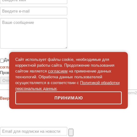
Даю
Сайт использует файлы cookie, необходимые для
корректной работы сайта. Продолжение пользования
согласие
на обработку персональных данных
сайтом является
согласием
на применение данных
Проверка
*
технологий. Обработка данных пользователей
Отправить сообщение
осуществляется в соответствии с
Политикой обработки
персональных данных
.
simpleForm2
Вверх
ПРИНИМАЮ
О сайте
Политика конфиденциальности
Карта сайта
© 2026 Магазин искусство мира