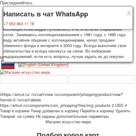
Присоединяйтесь
X
X
X
Доставка
Гарантия
Написать в чат WhatsApp
Колоды, почтовые открытки тщательно упаковываются и
Вы покупаете колоды игральных карт, почтовые открытки из частной
+7 953 863 11 78
отправляются в течении 3-4 рабочих дней после оплаты.
коллекции Александра Лутковского, я есть во всех социальных
Исключение: репринт под заказ, такие колоды карт отправляются в
сетях. Занимаюсь коллекционированием с 1981 года, с 1985 года
течении 7-8 рабочих дней. Отправка осуществляется почтой России
веду активное общение с коллекционерами, начал продажи
TPL_PROTOSTAR_TOGGLE_MENU
с треком отслеживания. Цена пересылки зависит от веса и тарифов
обменного фонда в интернете в 2003 году. Всегда выполняю свои
почты на момент покупки. По желанию покупателя возможна
обязательства и всегда нахожусь на связи. Во избежание
отправка СДЕК или другими транспортными компаниями.
недоразумений, если есть вопросы, лучше задать их до покупки.
Меню
Войти
Главная
Игральные карты
Открытки
Главная
Игральные карты
Классические
Эротические рисунки
Новости
О сайте
Избранное
Рекламные
0
https://artcol.ru/
/ru/cart/view
/ru/component/jshopping/product/view?
Эротические фотоколоды
Itemid=0
/ru/cart/delete
Пин-ап
https://artcol.ru/components/com_jshopping/files/img_products
2
USD
✔
Товар в корзине
Товар добавлен в корзину
Перейти в корзину
Удалить
Политические
Товаров:
на сумму
Не заданы дополнительные параметры
Нестандартные
Магазин искусство мира
Исторические личности
Подбор колод карт
Личности-звезды