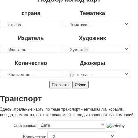
Для детей
страна
Тематика
Видовые
Звери
Спорт
Джокеры
Издатель
Художник
Транспорт
Охота и рыбалка
Комбинат Цветной Печати
Количество
Джокеры
Армия и полиция
Недорогие колоды для игры
Юмор
Открытки
С Новым годом!
Транспорт
8 марта
23 февраля
Здесь игральные карты по теме транспорт - автомобили, корабли,
Поздравляю
поезда, самолеты, а также рекламные колоды транспортных компаний.
Свадьба
Сортировка:
С днём рождения!
1 мая
Количество: