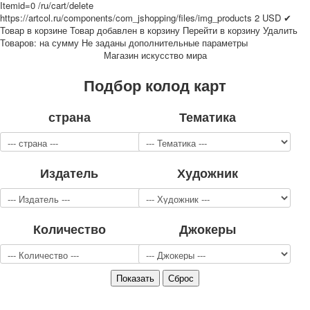
Itemid=0
/ru/cart/delete
Для детей
https://artcol.ru/components/com_jshopping/files/img_products
2
USD
✔
Видовые
Товар в корзине
Товар добавлен в корзину
Перейти в корзину
Удалить
Товаров:
на сумму
Не заданы дополнительные параметры
Звери
Магазин искусство мира
Спорт
Джокеры
Подбор колод карт
Транспорт
Охота и рыбалка
страна
Тематика
Комбинат Цветной Печати
Армия и полиция
Недорогие колоды для игры
Издатель
Художник
Юмор
Открытки
С Новым годом!
8 марта
Количество
Джокеры
23 февраля
Поздравляю
Свадьба
С днём рождения!
1 мая