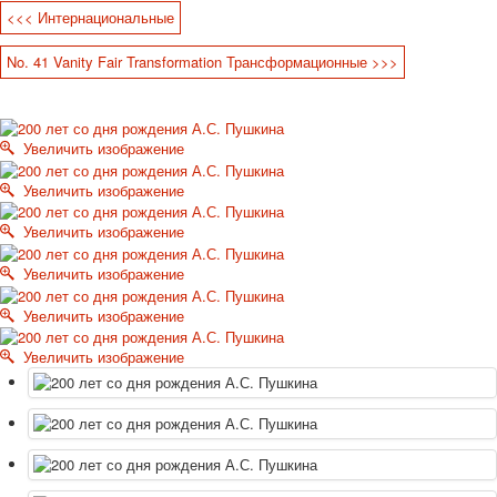
<<< Интернациональные
Октябрьская революция
С рождеством
No. 41 Vanity Fair Transformation Трансформационные >>>
Пасха
9 мая - день победы
Разные пожелания
Увеличить изображение
1 сентября школа
Приглашение
Увеличить изображение
Новости
Новости карточных колод
Увеличить изображение
Новости открыток
Увеличить изображение
О сайте
Ссылки
Увеличить изображение
Наше видео
доставка
Увеличить изображение
Избранное