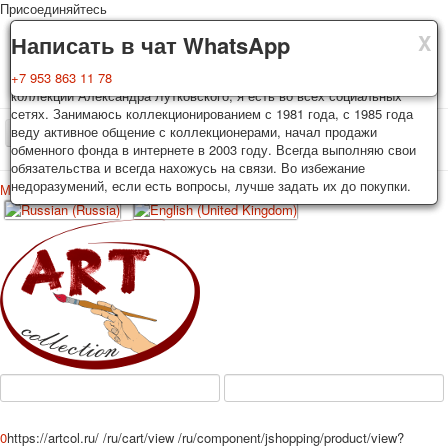
Присоединяйтесь
X
X
X
Доставка
Гарантия
Написать в чат WhatsApp
Колоды, почтовые открытки тщательно упаковываются и
Вы покупаете колоды игральных карт, почтовые открытки из частной
+7 953 863 11 78
отправляются в течении 3-4 рабочих дней после оплаты.
коллекции Александра Лутковского, я есть во всех социальных
Исключение: репринт под заказ, такие колоды карт отправляются в
сетях. Занимаюсь коллекционированием с 1981 года, с 1985 года
течении 7-8 рабочих дней. Отправка осуществляется почтой России
веду активное общение с коллекционерами, начал продажи
TPL_PROTOSTAR_TOGGLE_MENU
с треком отслеживания. Цена пересылки зависит от веса и тарифов
обменного фонда в интернете в 2003 году. Всегда выполняю свои
почты на момент покупки. По желанию покупателя возможна
обязательства и всегда нахожусь на связи. Во избежание
отправка СДЕК или другими транспортными компаниями.
недоразумений, если есть вопросы, лучше задать их до покупки.
Меню
Войти
Главная
Игральные карты
Открытки
Главная
Игральные карты
Классические
Эротические рисунки
Новости
О сайте
Избранное
Рекламные
Эротические фотоколоды
Пин-ап
Политические
Нестандартные
Исторические личности
0
https://artcol.ru/
/ru/cart/view
/ru/component/jshopping/product/view?
Личности-звезды