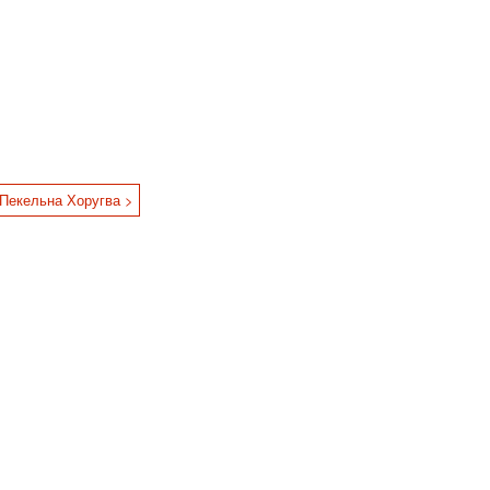
Пекельна Хоругва >