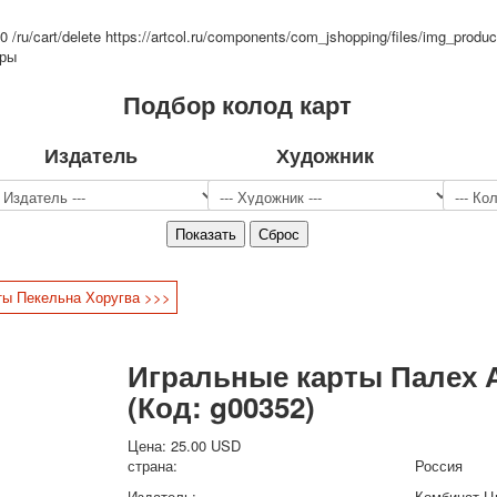
Спорт
=0
/ru/cart/delete
https://artcol.ru/components/com_jshopping/files/img_produc
Джокеры
тры
Транспорт
Подбор колод карт
Охота и рыбалка
Комбинат Цветной Печати
Армия и полиция
Издатель
Художник
Недорогие колоды для игры
Юмор
Открытки
С Новым годом!
8 марта
ты Пекельна Хоругва >>>
23 февраля
Поздравляю
Свадьба
Игральные карты Палех 
С днём рождения!
(Код:
g00352
)
1 мая
Октябрьская революция
Цена:
25.00 USD
С рождеством
страна:
Россия
Пасха
Издатель:
Комбинат Ц