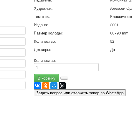
9 мая - день победы
Художник:
Алексей Ор
Разные пожелания
Тематика:
Классическ
1 сентября школа
Издана:
2001
Приглашение
Новости
Размер колоды:
60×90 mm
Новости карточных колод
Количество:
52
Новости открыток
Джокеры:
Да
О сайте
Ссылки
Количество:
Наше видео
доставка
Избранное
Задать вопрос или отложить товар по WhatsApp