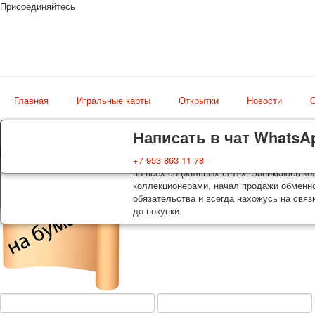
Присоединяйтесь
Главная
Игральные карты
Открытки
Новости
О
Доставка
Гарантия
Написать в чат WhatsA
Колоды, почтовые открытки тщательно уп
Вы покупаете колоды игральных карт, поч
+7 953 863 11 78
Магазин
оплаты. Исключение: репринт под заказ, 
во всех социальных сетях. Занимаюсь кол
искусство мира
осуществляется почтой России с треком 
коллекционерами, начал продажи обменно
момент покупки. По желанию покупателя
обязательства и всегда нахожусь на связ
до покупки.