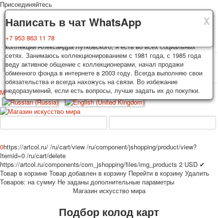
Присоединяйтесь
X
X
X
Доставка
Гарантия
Написать в чат WhatsApp
Колоды, почтовые открытки тщательно упаковываются и
Вы покупаете колоды игральных карт, почтовые открытки из частной
+7 953 863 11 78
отправляются в течении 3-4 рабочих дней после оплаты.
коллекции Александра Лутковского, я есть во всех социальных
Исключение: репринт под заказ, такие колоды карт отправляются в
сетях. Занимаюсь коллекционированием с 1981 года, с 1985 года
течении 7-8 рабочих дней. Отправка осуществляется почтой России
веду активное общение с коллекционерами, начал продажи
TPL_PROTOSTAR_TOGGLE_MENU
с треком отслеживания. Цена пересылки зависит от веса и тарифов
обменного фонда в интернете в 2003 году. Всегда выполняю свои
почты на момент покупки. По желанию покупателя возможна
обязательства и всегда нахожусь на связи. Во избежание
отправка СДЕК или другими транспортными компаниями.
недоразумений, если есть вопросы, лучше задать их до покупки.
Меню
Войти
Главная
Игральные карты
Открытки
Главная
Игральные карты
Классические
Эротические рисунки
Новости
О сайте
Избранное
Рекламные
0
https://artcol.ru/
/ru/cart/view
/ru/component/jshopping/product/view?
Itemid=0
/ru/cart/delete
Эротические фотоколоды
https://artcol.ru/components/com_jshopping/files/img_products
2
USD
✔
Пин-ап
Товар в корзине
Товар добавлен в корзину
Перейти в корзину
Удалить
Политические
Товаров:
на сумму
Не заданы дополнительные параметры
Магазин искусство мира
Нестандартные
Исторические личности
Подбор колод карт
Личности-звезды