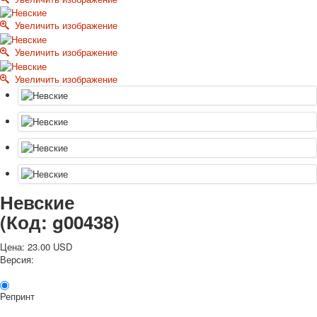
Октябрьская революция
Увеличить изображение
С рождеством
Пасха
Увеличить изображение
9 мая - день победы
Увеличить изображение
Разные пожелания
1 сентября школа
Приглашение
Новости
Новости карточных колод
Новости открыток
О сайте
Ссылки
Невские
Наше видео
(Код:
g00438
)
доставка
Избранное
Цена:
23.00 USD
Версия:
Репринт