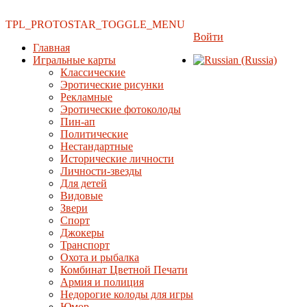
TPL_PROTOSTAR_TOGGLE_MENU
Войти
Главная
Игральные карты
Классические
Эротические рисунки
Рекламные
Эротические фотоколоды
Пин-ап
Политические
Нестандартные
Исторические личности
Личности-звезды
Для детей
Видовые
Звери
Спорт
Джокеры
Транспорт
Охота и рыбалка
Комбинат Цветной Печати
Армия и полиция
Недорогие колоды для игры
Юмор