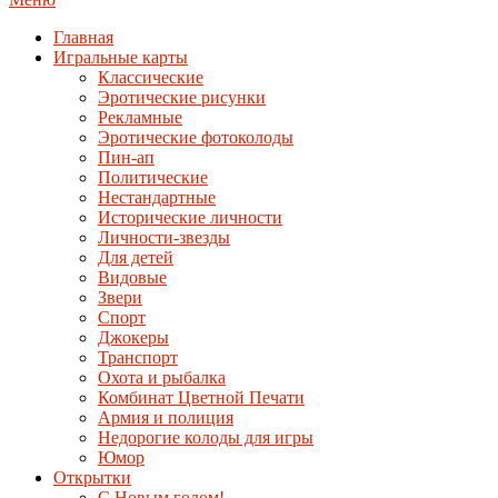
Главная
Игральные карты
Классические
Эротические рисунки
Рекламные
Эротические фотоколоды
Пин-ап
Политические
Нестандартные
Исторические личности
Личности-звезды
Для детей
Видовые
Звери
Спорт
Джокеры
Транспорт
Охота и рыбалка
Комбинат Цветной Печати
Армия и полиция
Недорогие колоды для игры
Юмор
Открытки
С Новым годом!