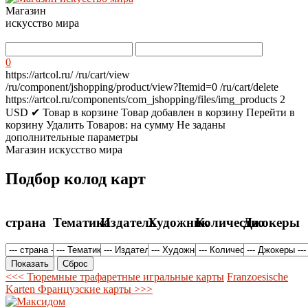
Магазин
искусство мира
0
https://artcol.ru/
/ru/cart/view
/ru/component/jshopping/product/view?Itemid=0
/ru/cart/delete
https://artcol.ru/components/com_jshopping/files/img_products
2
USD
✔ Товар в корзине
Товар добавлен в корзину
Перейти в
корзину
Удалить
Товаров:
на сумму
Не заданы
дополнительные параметры
Магазин искусство мира
Подбор колод карт
страна
Тематика
Издатель
Художник
Количество
Джокеры
<<< Тюремные трафаретные игральные карты
Franzoesische
Karten Французские карты >>>