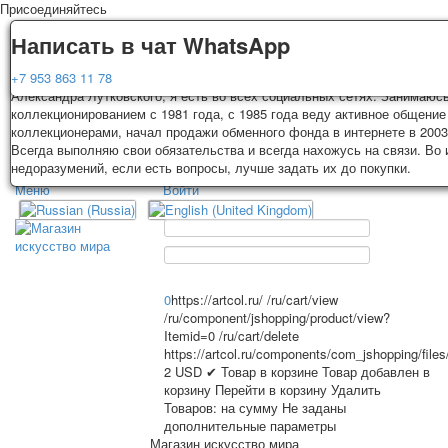
Присоединяйтесь
Доставка
Гарантия
Написать в чат WhatsApp
Колоды, почтовые открытки тщательно упаковываются и отправляются
Вы покупаете колоды игральных карт, почтовые открытки из частной к
+7 953 863 11 78
3-4 рабочих дней после оплаты. Исключение: репринт под заказ, таки
Александра Лутковского, я есть во всех социальных сетях. Занимаюс
карт отправляются в течении 7-8 рабочих дней. Отправка осуществляе
коллекционированием с 1981 года, с 1985 года веду активное общение
России с треком отслеживания. Цена пересылки зависит от веса и та
коллекционерами, начал продажи обменного фонда в интернете в 2003
TPL_PROTOSTAR_TOGGLE_MENU
на момент покупки. По желанию покупателя возможна отправка СДЕК 
Всегда выполняю свои обязательства и всегда нахожусь на связи. Во
другими транспортными компаниями.
недоразумений, если есть вопросы, лучше задать их до покупки.
Меню
Войти
Главная
Игральные карты
Главная
Игральные карты
Классические
Эротические рисунки
Открытки
Новости
О сайте
Рекламные
0
https://artcol.ru/
/ru/cart/view
/ru/component/jshopping/product/view?
Эротические фотоколоды
Itemid=0
/ru/cart/delete
Пин-ап
https://artcol.ru/components/com_jshopping/file
Избранное
Политические
2
USD
✔ Товар в корзине
Товар добавлен в
корзину
Перейти в корзину
Удалить
Нестандартные
Товаров:
на сумму
Не заданы
Исторические личности
дополнительные параметры
Личности-звезды
Магазин искусство мира