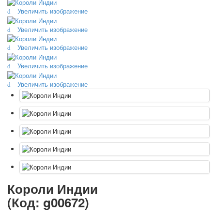
Октябрьская революция
Увеличить изображение
С рождеством
Увеличить изображение
Пасха
9 мая - день победы
Увеличить изображение
Разные пожелания
Увеличить изображение
1 сентября школа
Приглашение
Увеличить изображение
Новости
Новости карточных колод
Новости открыток
О сайте
Ссылки
Наше видео
доставка
Избранное
Короли Индии
(Код:
g00672
)