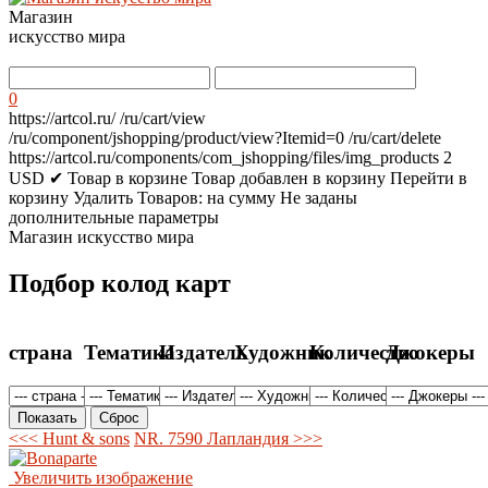
Магазин
искусство мира
0
https://artcol.ru/
/ru/cart/view
/ru/component/jshopping/product/view?Itemid=0
/ru/cart/delete
https://artcol.ru/components/com_jshopping/files/img_products
2
USD
✔ Товар в корзине
Товар добавлен в корзину
Перейти в
корзину
Удалить
Товаров:
на сумму
Не заданы
дополнительные параметры
Магазин искусство мира
Подбор колод карт
страна
Тематика
Издатель
Художник
Количество
Джокеры
<<< Hunt & sons
NR. 7590 Лапландия >>>
Увеличить изображение