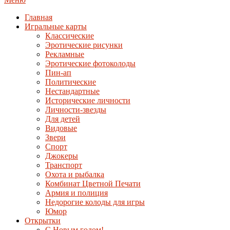
Главная
Игральные карты
Классические
Эротические рисунки
Рекламные
Эротические фотоколоды
Пин-ап
Политические
Нестандартные
Исторические личности
Личности-звезды
Для детей
Видовые
Звери
Спорт
Джокеры
Транспорт
Охота и рыбалка
Комбинат Цветной Печати
Армия и полиция
Недорогие колоды для игры
Юмор
Открытки
С Новым годом!