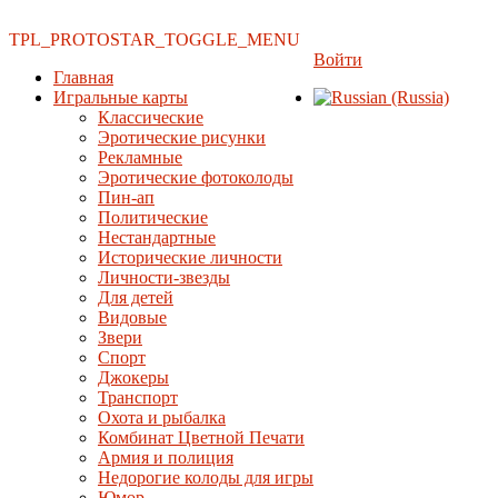
TPL_PROTOSTAR_TOGGLE_MENU
Войти
Главная
Игральные карты
Классические
Эротические рисунки
Рекламные
Эротические фотоколоды
Пин-ап
Политические
Нестандартные
Исторические личности
Личности-звезды
Для детей
Видовые
Звери
Спорт
Джокеры
Транспорт
Охота и рыбалка
Комбинат Цветной Печати
Армия и полиция
Недорогие колоды для игры
Юмор