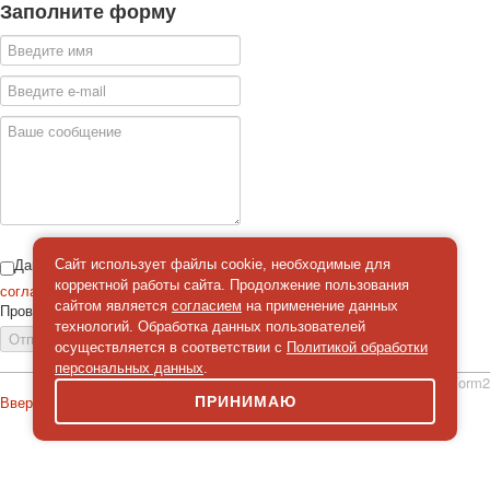
Заполните форму
Даю
Сайт использует файлы cookie, необходимые для
корректной работы сайта. Продолжение пользования
согласие
на обработку персональных данных
сайтом является
согласием
на применение данных
Проверка
*
технологий. Обработка данных пользователей
Отправить сообщение
осуществляется в соответствии с
Политикой обработки
персональных данных
.
simpleForm2
Вверх
ПРИНИМАЮ
О сайте
Политика конфиденциальности