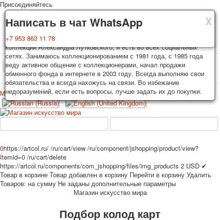
Присоединяйтесь
X
X
X
Доставка
Гарантия
Написать в чат WhatsApp
Колоды, почтовые открытки тщательно упаковываются и
Вы покупаете колоды игральных карт, почтовые открытки из частной
+7 953 863 11 78
отправляются в течении 3-4 рабочих дней после оплаты.
коллекции Александра Лутковского, я есть во всех социальных
Исключение: репринт под заказ, такие колоды карт отправляются в
сетях. Занимаюсь коллекционированием с 1981 года, с 1985 года
течении 7-8 рабочих дней. Отправка осуществляется почтой России
веду активное общение с коллекционерами, начал продажи
TPL_PROTOSTAR_TOGGLE_MENU
с треком отслеживания. Цена пересылки зависит от веса и тарифов
обменного фонда в интернете в 2003 году. Всегда выполняю свои
почты на момент покупки. По желанию покупателя возможна
обязательства и всегда нахожусь на связи. Во избежание
отправка СДЕК или другими транспортными компаниями.
недоразумений, если есть вопросы, лучше задать их до покупки.
Меню
Войти
Главная
Игральные карты
Открытки
Главная
Игральные карты
Классические
Эротические рисунки
Новости
О сайте
Избранное
Рекламные
0
https://artcol.ru/
/ru/cart/view
/ru/component/jshopping/product/view?
Itemid=0
/ru/cart/delete
Эротические фотоколоды
https://artcol.ru/components/com_jshopping/files/img_products
2
USD
✔
Пин-ап
Товар в корзине
Товар добавлен в корзину
Перейти в корзину
Удалить
Политические
Товаров:
на сумму
Не заданы дополнительные параметры
Магазин искусство мира
Нестандартные
Исторические личности
Подбор колод карт
Личности-звезды