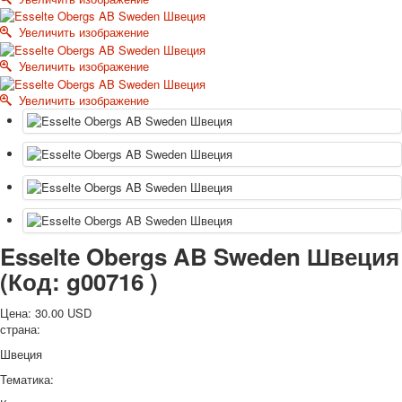
Октябрьская революция
Увеличить изображение
С рождеством
Пасха
Увеличить изображение
9 мая - день победы
Увеличить изображение
Разные пожелания
1 сентября школа
Приглашение
Новости
Новости карточных колод
Новости открыток
О сайте
Ссылки
Esselte Obergs AB Sweden Швеция
Наше видео
(Код:
g00716
)
доставка
Избранное
Цена:
30.00 USD
страна:
Швеция
Тематика: