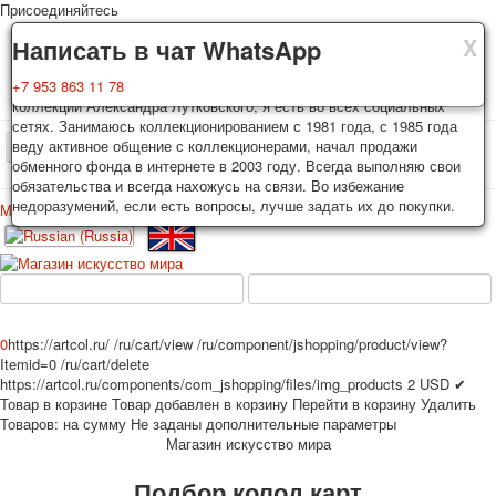
Присоединяйтесь
X
X
X
Доставка
Гарантия
Написать в чат WhatsApp
Колоды, почтовые открытки тщательно упаковываются и
Вы покупаете колоды игральных карт, почтовые открытки из частной
+7 953 863 11 78
отправляются в течении 3-4 рабочих дней после оплаты.
коллекции Александра Лутковского, я есть во всех социальных
Исключение: репринт под заказ, такие колоды карт отправляются в
сетях. Занимаюсь коллекционированием с 1981 года, с 1985 года
течении 7-8 рабочих дней. Отправка осуществляется почтой России
веду активное общение с коллекционерами, начал продажи
TPL_PROTOSTAR_TOGGLE_MENU
с треком отслеживания. Цена пересылки зависит от веса и тарифов
обменного фонда в интернете в 2003 году. Всегда выполняю свои
почты на момент покупки. По желанию покупателя возможна
обязательства и всегда нахожусь на связи. Во избежание
отправка СДЕК или другими транспортными компаниями.
недоразумений, если есть вопросы, лучше задать их до покупки.
Меню
Войти
Главная
Игральные карты
Открытки
Главная
Игральные карты
Классические
Эротические рисунки
Новости
О сайте
Избранное
Рекламные
0
https://artcol.ru/
/ru/cart/view
/ru/component/jshopping/product/view?
Эротические фотоколоды
Itemid=0
/ru/cart/delete
Пин-ап
https://artcol.ru/components/com_jshopping/files/img_products
2
USD
✔
Товар в корзине
Товар добавлен в корзину
Перейти в корзину
Удалить
Политические
Товаров:
на сумму
Не заданы дополнительные параметры
Нестандартные
Магазин искусство мира
Исторические личности
Подбор колод карт
Личности-звезды