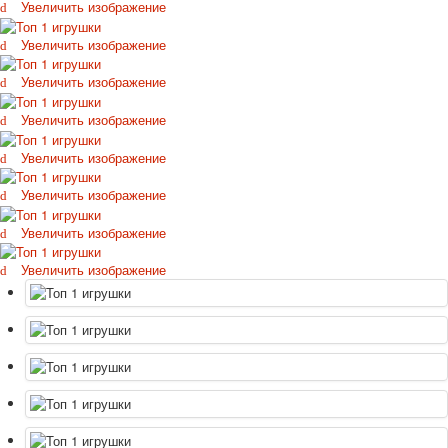
Увеличить изображение
Октябрьская революция
С рождеством
Увеличить изображение
Пасха
Увеличить изображение
9 мая - день победы
Разные пожелания
Увеличить изображение
1 сентября школа
Увеличить изображение
Приглашение
Новости
Увеличить изображение
Новости карточных колод
Новости открыток
Увеличить изображение
О сайте
Увеличить изображение
Ссылки
Наше видео
доставка
Избранное