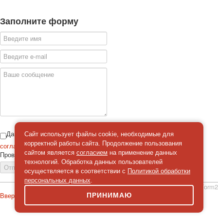
Заполните форму
Даю
Сайт использует файлы cookie, необходимые для
корректной работы сайта. Продолжение пользования
согласие
на обработку персональных данных
сайтом является
согласием
на применение данных
Проверка
*
технологий. Обработка данных пользователей
Отправить сообщение
осуществляется в соответствии с
Политикой обработки
персональных данных
.
simpleForm2
Вверх
ПРИНИМАЮ