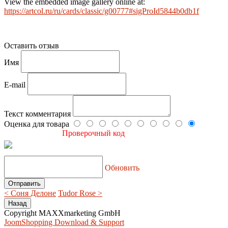
View the embedded image gallery online at:
https://artcol.ru/ru/cards/classic/g00777#sigProId5844b0db1f
Оставить отзыв
Имя
E-mail
Текст комментария
Оценка для товара
Проверочный код
Обновить
< Соня Делоне
Tudor Rose >
Copyright MAXXmarketing GmbH
JoomShopping Download & Support