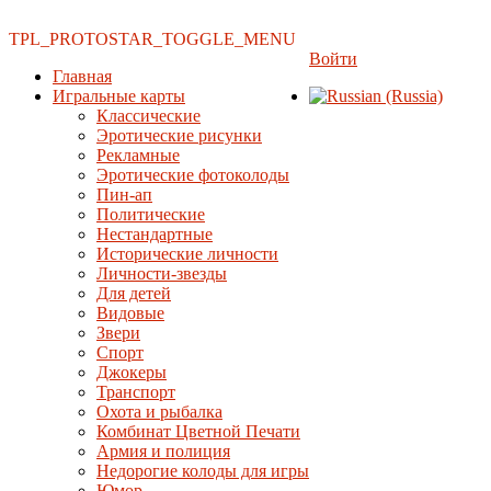
TPL_PROTOSTAR_TOGGLE_MENU
Войти
Главная
Игральные карты
Классические
Эротические рисунки
Рекламные
Эротические фотоколоды
Пин-ап
Политические
Нестандартные
Исторические личности
Личности-звезды
Для детей
Видовые
Звери
Спорт
Джокеры
Транспорт
Охота и рыбалка
Комбинат Цветной Печати
Армия и полиция
Недорогие колоды для игры
Юмор