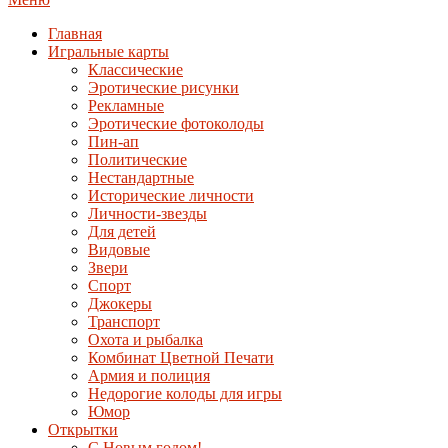
Главная
Игральные карты
Классические
Эротические рисунки
Рекламные
Эротические фотоколоды
Пин-ап
Политические
Нестандартные
Исторические личности
Личности-звезды
Для детей
Видовые
Звери
Спорт
Джокеры
Транспорт
Охота и рыбалка
Комбинат Цветной Печати
Армия и полиция
Недорогие колоды для игры
Юмор
Открытки
С Новым годом!