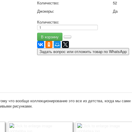
Количество:
52
9 мая - день победы
Джокеры:
Да
Разные пожелания
1 сентября школа
Количество:
Приглашение
Новости
Новости карточных колод
Новости открыток
Задать вопрос или отложить товар по WhatsApp
О сайте
Ссылки
Наше видео
доставка
Избранное
ому что вообще коллекционирование это все из детства, когда мы сами
сивыми рисунками.