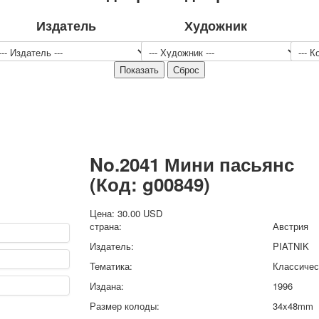
Спорт
Издатель
Художник
Джокеры
Транспорт
Охота и рыбалка
Комбинат Цветной Печати
Армия и полиция
Недорогие колоды для игры
Юмор
Открытки
No.2041 Мини пасьянс
С Новым годом!
8 марта
(Код:
g00849
)
23 февраля
Поздравляю
Цена:
30.00 USD
страна:
Австрия
Свадьба
Издатель:
PIATNIK
С днём рождения!
1 мая
Тематика:
Классичес
Октябрьская революция
Издана:
1996
С рождеством
Размер колоды:
34x48mm
Пасха