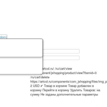
0
https://artcol.ru/
/ru/cart/view
/ru/component/jshopping/product/view?Itemid=0
/ru/cart/delete
https://artcol.ru/components/com_jshopping/files/img_
2
USD
✔ Товар в корзине
Товар добавлен в
корзину
Перейти в корзину
Удалить
Товаров:
на
сумму
Не заданы дополнительные параметры