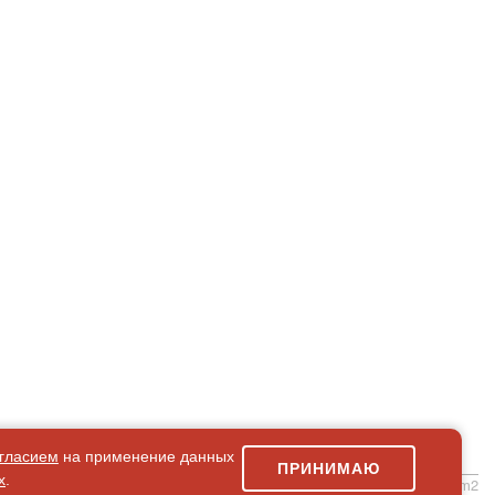
гласием
на применение данных
ПРИНИМАЮ
х
.
simpleForm2