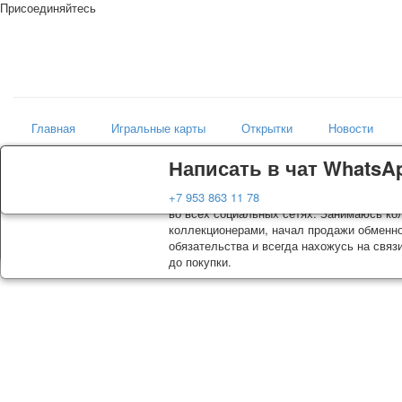
Присоединяйтесь
Главная
Игральные карты
Открытки
Новости
Доставка
Гарантия
Написать в чат WhatsA
Магазин
Колоды, почтовые открытки тщательно уп
Вы покупаете колоды игральных карт, поч
+7 953 863 11 78
искусство мира
оплаты. Исключение: репринт под заказ, 
во всех социальных сетях. Занимаюсь кол
осуществляется почтой России с треком о
коллекционерами, начал продажи обменно
момент покупки. По желанию покупателя 
обязательства и всегда нахожусь на связ
до покупки.