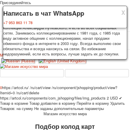
Присоединяйтесь
X
X
X
Доставка
Гарантия
Написать в чат WhatsApp
Колоды, почтовые открытки тщательно упаковываются и
Вы покупаете колоды игральных карт, почтовые открытки из частной
+7 953 863 11 78
отправляются в течении 3-4 рабочих дней после оплаты.
коллекции Александра Лутковского, я есть во всех социальных
Исключение: репринт под заказ, такие колоды карт отправляются в
сетях. Занимаюсь коллекционированием с 1981 года, с 1985 года
течении 7-8 рабочих дней. Отправка осуществляется почтой России
веду активное общение с коллекционерами, начал продажи
TPL_PROTOSTAR_TOGGLE_MENU
с треком отслеживания. Цена пересылки зависит от веса и тарифов
обменного фонда в интернете в 2003 году. Всегда выполняю свои
почты на момент покупки. По желанию покупателя возможна
обязательства и всегда нахожусь на связи. Во избежание
отправка СДЕК или другими транспортными компаниями.
недоразумений, если есть вопросы, лучше задать их до покупки.
Меню
Войти
Главная
Игральные карты
Открытки
Главная
Игральные карты
Классические
Эротические рисунки
Новости
О сайте
Избранное
Рекламные
0
https://artcol.ru/
/ru/cart/view
/ru/component/jshopping/product/view?
Itemid=0
/ru/cart/delete
Эротические фотоколоды
https://artcol.ru/components/com_jshopping/files/img_products
2
USD
✔
Пин-ап
Товар в корзине
Товар добавлен в корзину
Перейти в корзину
Удалить
Политические
Товаров:
на сумму
Не заданы дополнительные параметры
Магазин искусство мира
Нестандартные
Исторические личности
Подбор колод карт
Личности-звезды