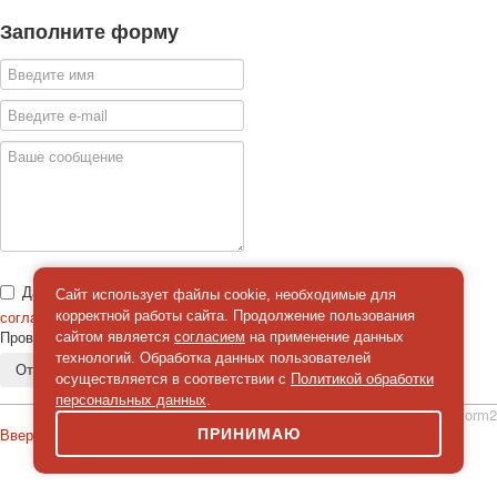
Заполните форму
Даю
Сайт использует файлы cookie, необходимые для
согласие
на обработку персональных данных
корректной работы сайта. Продолжение пользования
Проверка
*
сайтом является
согласием
на применение данных
технологий. Обработка данных пользователей
Отправить сообщение
осуществляется в соответствии с
Политикой обработки
персональных данных
.
simpleForm2
Вверх
ПРИНИМАЮ
О сайте
Политика конфиденциальности