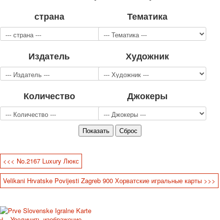
Для детей
страна
Тематика
Видовые
Звери
Спорт
Издатель
Художник
Джокеры
Транспорт
Охота и рыбалка
Комбинат Цветной Печати
Количество
Джокеры
Армия и полиция
Недорогие колоды для игры
Юмор
Открытки
С Новым годом!
8 марта
<<< No.2167 Luxury Люкс
23 февраля
Velikani Hrvatske Povijesti Zagreb 900 Хорватские игральные карты >>>
Поздравляю
Свадьба
С днём рождения!
1 мая
Увеличить изображение