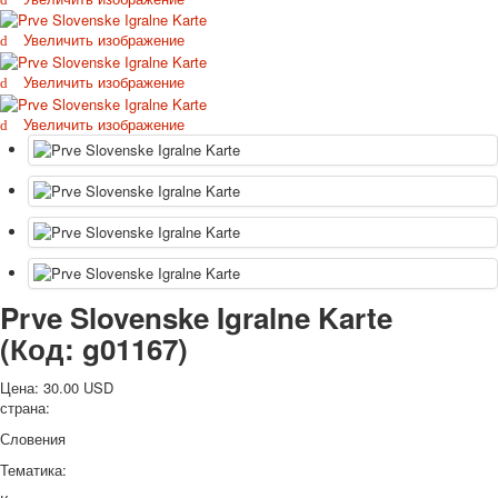
Октябрьская революция
Увеличить изображение
С рождеством
Пасха
Увеличить изображение
9 мая - день победы
Увеличить изображение
Разные пожелания
1 сентября школа
Приглашение
Новости
Новости карточных колод
Новости открыток
О сайте
Ссылки
Prve Slovenske Igralne Karte
Наше видео
(Код:
g01167
)
доставка
Избранное
Цена:
30.00 USD
страна:
Словения
Тематика: