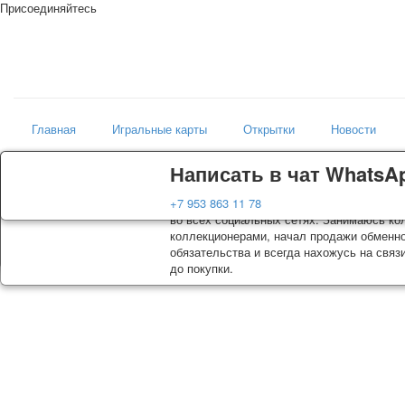
Присоединяйтесь
Главная
Игральные карты
Открытки
Новости
Доставка
Гарантия
Написать в чат WhatsA
Магазин
Колоды, почтовые открытки тщательно уп
Вы покупаете колоды игральных карт, поч
+7 953 863 11 78
искусство мира
оплаты. Исключение: репринт под заказ, 
во всех социальных сетях. Занимаюсь кол
осуществляется почтой России с треком о
коллекционерами, начал продажи обменно
момент покупки. По желанию покупателя 
обязательства и всегда нахожусь на связ
до покупки.