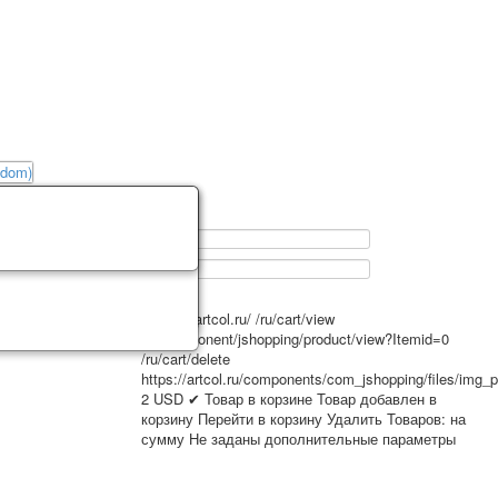
0
https://artcol.ru/
/ru/cart/view
/ru/component/jshopping/product/view?Itemid=0
/ru/cart/delete
https://artcol.ru/components/com_jshopping/files/img_
2
USD
✔ Товар в корзине
Товар добавлен в
корзину
Перейти в корзину
Удалить
Товаров:
на
сумму
Не заданы дополнительные параметры