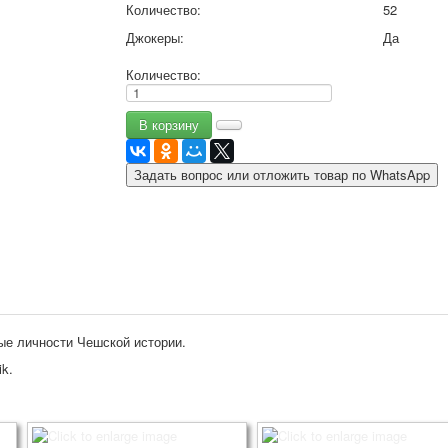
Количество:
52
9 мая - день победы
Джокеры:
Да
Разные пожелания
1 сентября школа
Количество:
Приглашение
Новости
Новости карточных колод
Новости открыток
Задать вопрос или отложить товар по WhatsApp
О сайте
Ссылки
Наше видео
доставка
Избранное
ные личности Чешской истории.
k.