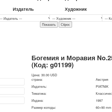
Спорт
Издатель
Художник
Джокеры
Транспорт
Охота и рыбалка
Комбинат Цветной Печати
Армия и полиция
Недорогие колоды для игры
Юмор
Открытки
Богемия и Моравия No.2
С Новым годом!
8 марта
(Код:
g01199
)
23 февраля
Поздравляю
Цена:
30.00 USD
страна:
Австрия
Свадьба
Издатель:
PIATNIK
С днём рождения!
1 мая
Тематика:
Классичес
Октябрьская революция
Издана:
1997
С рождеством
Размер колоды:
60×90 mm
Пасха