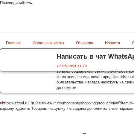
Присоединяйтесь
Главная
Игральные карты
Открытки
Новости
О
Доставка
Гарантия
Написать в чат WhatsA
Колоды, почтовые открытки тщательно уп
Вы покупаете колоды игральных карт, поч
+7 953 863 11 78
Магазин
оплаты. Исключение: репринт под заказ, 
во всех социальных сетях. Занимаюсь кол
искусство мира
осуществляется почтой России с треком 
коллекционерами, начал продажи обменно
момент покупки. По желанию покупателя
обязательства и всегда нахожусь на связ
до покупки.
0
https://artcol.ru/
/ru/cart/view
/ru/component/jshopping/product/view?Itemid
корзину
Удалить
Товаров:
на сумму
Не заданы дополнительные параме