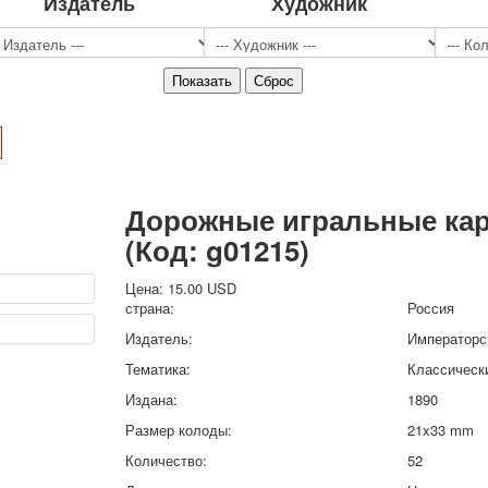
Издатель
Художник
Спорт
Джокеры
Транспорт
Охота и рыбалка
Комбинат Цветной Печати
Армия и полиция
Недорогие колоды для игры
Юмор
Дорожные игральные ка
Открытки
(Код:
g01215
)
С Новым годом!
8 марта
Цена:
15.00 USD
23 февраля
страна:
Россия
Поздравляю
Издатель:
Императорс
Свадьба
Тематика:
Классическ
С днём рождения!
Издана:
1890
1 мая
Октябрьская революция
Размер колоды:
21x33 mm
С рождеством
Количество:
52
Пасха