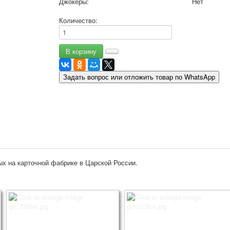
Джокеры:
Нет
9 мая - день победы
Количество:
Разные пожелания
1 сентября школа
Приглашение
Новости
Новости карточных колод
Задать вопрос или отложить товар по WhatsApp
Новости открыток
О сайте
Ссылки
Наше видео
доставка
Избранное
х на карточной фабрике в Царской России.