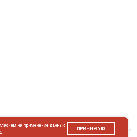
гласием
на применение данных
ПРИНИМАЮ
simpleForm2
х
.