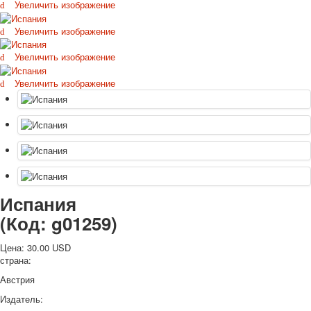
Увеличить изображение
Октябрьская революция
С рождеством
Увеличить изображение
Пасха
Увеличить изображение
9 мая - день победы
Разные пожелания
Увеличить изображение
1 сентября школа
Приглашение
Новости
Новости карточных колод
Новости открыток
О сайте
Ссылки
Испания
Наше видео
(Код:
g01259
)
доставка
Избранное
Цена:
30.00 USD
страна:
Австрия
Издатель: