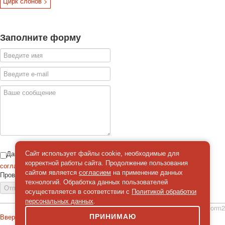
Цирк слонов >
Заполните форму
Даю
Сайт использует файлы cookie, необходимые для
корректной работы сайта. Продолжение пользования
согласие
на обработку персональных данных
сайтом является
согласием
на применение данных
Проверка
*
технологий. Обработка данных пользователей
Отправить сообщение
осуществляется в соответствии с
Политикой обработки
персональных данных
.
simpleForm2
Вверх
ПРИНИМАЮ