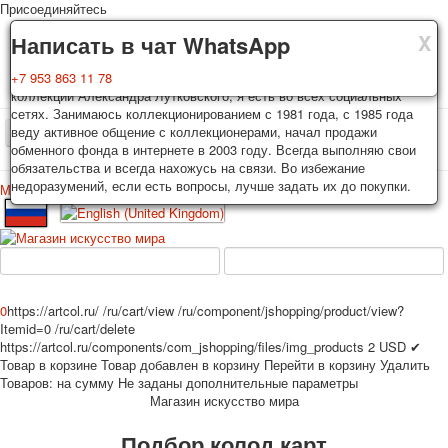
Присоединяйтесь
X
X
X
Доставка
Гарантия
Написать в чат WhatsApp
Колоды, почтовые открытки тщательно упаковываются и
Вы покупаете колоды игральных карт, почтовые открытки из частной
+7 953 863 11 78
отправляются в течении 3-4 рабочих дней после оплаты.
коллекции Александра Лутковского, я есть во всех социальных
Исключение: репринт под заказ, такие колоды карт отправляются в
сетях. Занимаюсь коллекционированием с 1981 года, с 1985 года
течении 7-8 рабочих дней. Отправка осуществляется почтой России
веду активное общение с коллекционерами, начал продажи
TPL_PROTOSTAR_TOGGLE_MENU
с треком отслеживания. Цена пересылки зависит от веса и тарифов
обменного фонда в интернете в 2003 году. Всегда выполняю свои
почты на момент покупки. По желанию покупателя возможна
обязательства и всегда нахожусь на связи. Во избежание
отправка СДЕК или другими транспортными компаниями.
недоразумений, если есть вопросы, лучше задать их до покупки.
Меню
Войти
Главная
Игральные карты
Открытки
Главная
Игральные карты
Классические
Эротические рисунки
Новости
О сайте
Избранное
Рекламные
0
https://artcol.ru/
/ru/cart/view
/ru/component/jshopping/product/view?
Эротические фотоколоды
Itemid=0
/ru/cart/delete
Пин-ап
https://artcol.ru/components/com_jshopping/files/img_products
2
USD
✔
Товар в корзине
Товар добавлен в корзину
Перейти в корзину
Удалить
Политические
Товаров:
на сумму
Не заданы дополнительные параметры
Нестандартные
Магазин искусство мира
Исторические личности
Подбор колод карт
Личности-звезды