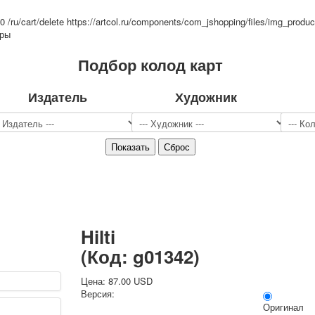
Спорт
=0
/ru/cart/delete
https://artcol.ru/components/com_jshopping/files/img_produc
Джокеры
тры
Транспорт
Подбор колод карт
Охота и рыбалка
Комбинат Цветной Печати
Издатель
Художник
Армия и полиция
Недорогие колоды для игры
Юмор
Открытки
С Новым годом!
8 марта
23 февраля
Поздравляю
Свадьба
Hilti
С днём рождения!
(Код:
g01342
)
1 мая
Октябрьская революция
Цена:
87.00 USD
Версия:
С рождеством
Оригинал
Пасха