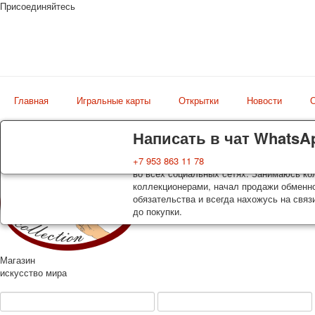
Присоединяйтесь
Главная
Игральные карты
Открытки
Новости
О
Доставка
Гарантия
Написать в чат WhatsA
Колоды, почтовые открытки тщательно уп
Вы покупаете колоды игральных карт, поч
+7 953 863 11 78
оплаты. Исключение: репринт под заказ, 
во всех социальных сетях. Занимаюсь кол
осуществляется почтой России с треком 
коллекционерами, начал продажи обменно
момент покупки. По желанию покупателя
обязательства и всегда нахожусь на связ
до покупки.
Магазин
искусство мира