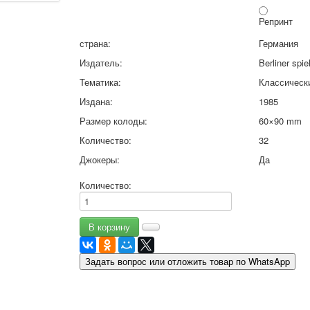
9 мая - день победы
Репринт
Разные пожелания
страна:
Германия
1 сентября школа
Приглашение
Издатель:
Berliner spie
Новости
Тематика:
Классическ
Новости карточных колод
Издана:
1985
Новости открыток
О сайте
Размер колоды:
60×90 mm
Ссылки
Количество:
32
Наше видео
Джокеры:
Да
доставка
Избранное
Количество:
Задать вопрос или отложить товар по WhatsApp