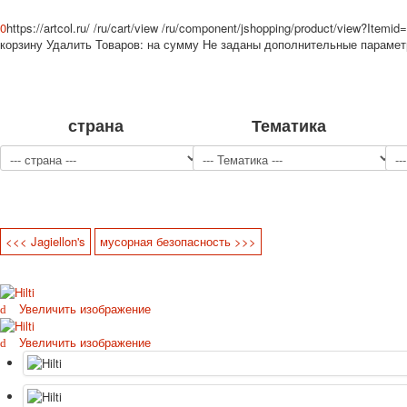
0
https://artcol.ru/
/ru/cart/view
/ru/component/jshopping/product/view?Itemid
корзину
Удалить
Товаров:
на сумму
Не заданы дополнительные параме
страна
Тематика
<<< Jagiellon's
мусорная безопасность >>>
Увеличить изображение
Увеличить изображение