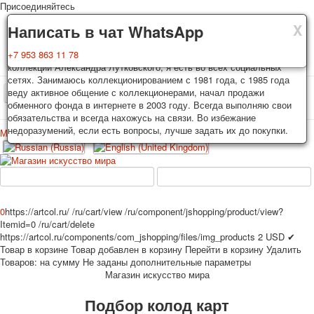
Присоединяйтесь
X
X
X
Доставка
Гарантия
Написать в чат WhatsApp
Колоды, почтовые открытки тщательно упаковываются и
Вы покупаете колоды игральных карт, почтовые открытки из частной
+7 953 863 11 78
отправляются в течении 3-4 рабочих дней после оплаты.
коллекции Александра Лутковского, я есть во всех социальных
Исключение: репринт под заказ, такие колоды карт отправляются в
сетях. Занимаюсь коллекционированием с 1981 года, с 1985 года
течении 7-8 рабочих дней. Отправка осуществляется почтой России
веду активное общение с коллекционерами, начал продажи
TPL_PROTOSTAR_TOGGLE_MENU
с треком отслеживания. Цена пересылки зависит от веса и тарифов
обменного фонда в интернете в 2003 году. Всегда выполняю свои
почты на момент покупки. По желанию покупателя возможна
обязательства и всегда нахожусь на связи. Во избежание
отправка СДЕК или другими транспортными компаниями.
недоразумений, если есть вопросы, лучше задать их до покупки.
Меню
Войти
Главная
Игральные карты
Открытки
Главная
Игральные карты
Классические
Эротические рисунки
Новости
О сайте
Избранное
Рекламные
0
https://artcol.ru/
/ru/cart/view
/ru/component/jshopping/product/view?
Itemid=0
/ru/cart/delete
Эротические фотоколоды
https://artcol.ru/components/com_jshopping/files/img_products
2
USD
✔
Пин-ап
Товар в корзине
Товар добавлен в корзину
Перейти в корзину
Удалить
Политические
Товаров:
на сумму
Не заданы дополнительные параметры
Магазин искусство мира
Нестандартные
Исторические личности
Подбор колод карт
Личности-звезды