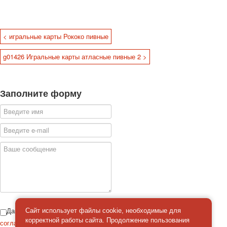
< игральные карты Рококо пивные
g01426 Игральные карты атласные пивные 2 >
Заполните форму
Даю
Сайт использует файлы cookie, необходимые для
корректной работы сайта. Продолжение пользования
согласие
на обработку персональных данных