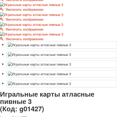
Октябрьская революция
Увеличить изображение
С рождеством
Пасха
Увеличить изображение
9 мая - день победы
Увеличить изображение
Разные пожелания
1 сентября школа
Увеличить изображение
Приглашение
Новости
Новости карточных колод
Новости открыток
О сайте
Ссылки
Наше видео
доставка
Избранное
Игральные карты атласные
пивные 3
(Код:
g01427
)