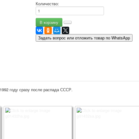
Количество:
9 мая - день победы
Разные пожелания
1 сентября школа
Приглашение
Новости
Задать вопрос или отложить товар по WhatsApp
Новости карточных колод
Новости открыток
О сайте
Ссылки
Наше видео
доставка
Избранное
1992 году сразу после распада СССР.