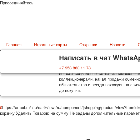
Присоединяйтесь
Главная
Игральные карты
Открытки
Новости
О
Доставка
Гарантия
Написать в чат WhatsA
Колоды, почтовые открытки тщательно уп
Вы покупаете колоды игральных карт, поч
+7 953 863 11 78
Магазин
оплаты. Исключение: репринт под заказ, 
во всех социальных сетях. Занимаюсь кол
искусство мира
осуществляется почтой России с треком 
коллекционерами, начал продажи обменно
момент покупки. По желанию покупателя
обязательства и всегда нахожусь на связ
до покупки.
0
https://artcol.ru/
/ru/cart/view
/ru/component/jshopping/product/view?Itemid
корзину
Удалить
Товаров:
на сумму
Не заданы дополнительные параме