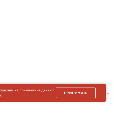
гласием
на применение данных
ПРИНИМАЮ
simpleForm2
х
.
Карта сайта
© 2026 Магазин искусство мира