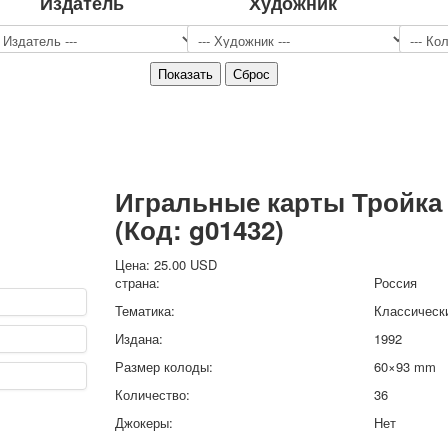
Издатель
Художник
Спорт
Джокеры
Транспорт
Охота и рыбалка
Комбинат Цветной Печати
Армия и полиция
Недорогие колоды для игры
Юмор
Игральные карты Тройка
Открытки
(Код:
g01432
)
С Новым годом!
8 марта
Цена:
25.00 USD
23 февраля
страна:
Россия
Поздравляю
Тематика:
Классическ
Свадьба
Издана:
1992
С днём рождения!
Размер колоды:
60×93 mm
1 мая
Октябрьская революция
Количество:
36
С рождеством
Джокеры:
Нет
Пасха