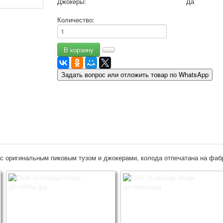
Джокеры:
Да
9 мая - день победы
Количество:
Разные пожелания
1 сентября школа
Приглашение
Новости
Новости карточных колод
Задать вопрос или отложить товар по WhatsApp
Новости открыток
О сайте
Ссылки
Наше видео
доставка
Избранное
 оригинальным пиковым тузом и джокерами, колода отпечатана на фабри