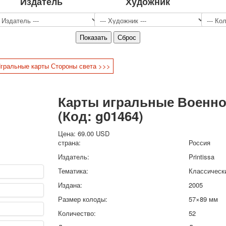
Издатель
Художник
Спорт
Джокеры
Транспорт
Охота и рыбалка
Комбинат Цветной Печати
гральные карты Стороны света >>>
Армия и полиция
Недорогие колоды для игры
Юмор
Карты игральные Военно
Открытки
(Код:
g01464
)
С Новым годом!
8 марта
Цена:
69.00 USD
23 февраля
страна:
Россия
Поздравляю
Издатель:
Printissa
Свадьба
Тематика:
Классическ
С днём рождения!
Издана:
2005
1 мая
Октябрьская революция
Размер колоды:
57×89 мм
С рождеством
Количество:
52
Пасха