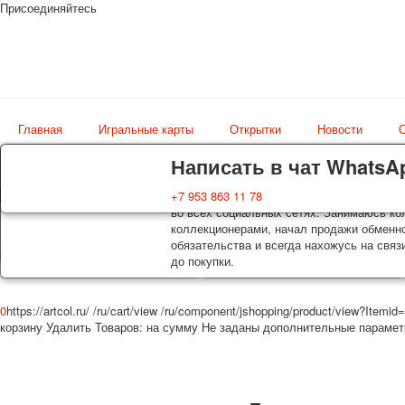
Присоединяйтесь
Главная
Игральные карты
Открытки
Новости
О
Доставка
Гарантия
Написать в чат WhatsA
Колоды, почтовые открытки тщательно уп
Вы покупаете колоды игральных карт, поч
+7 953 863 11 78
Магазин
оплаты. Исключение: репринт под заказ, 
во всех социальных сетях. Занимаюсь кол
искусство мира
осуществляется почтой России с треком 
коллекционерами, начал продажи обменно
момент покупки. По желанию покупателя
обязательства и всегда нахожусь на связ
до покупки.
0
https://artcol.ru/
/ru/cart/view
/ru/component/jshopping/product/view?Itemid
корзину
Удалить
Товаров:
на сумму
Не заданы дополнительные параме