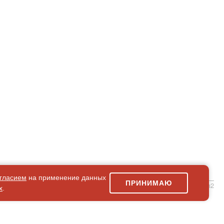
гласием
на применение данных
ПРИНИМАЮ
simpleForm2
х
.
Карта сайта
© 2026 Магазин искусство мира