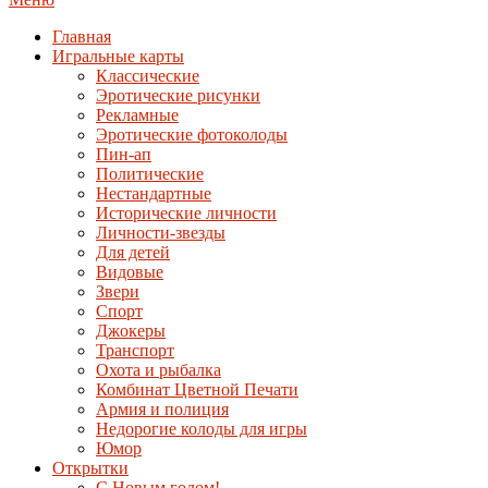
Главная
Игральные карты
Классические
Эротические рисунки
Рекламные
Эротические фотоколоды
Пин-ап
Политические
Нестандартные
Исторические личности
Личности-звезды
Для детей
Видовые
Звери
Спорт
Джокеры
Транспорт
Охота и рыбалка
Комбинат Цветной Печати
Армия и полиция
Недорогие колоды для игры
Юмор
Открытки
С Новым годом!