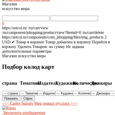
Магазин
искусство мира
0
https://artcol.ru/
/ru/cart/view
/ru/component/jshopping/product/view?Itemid=0
/ru/cart/delete
https://artcol.ru/components/com_jshopping/files/img_products
2
USD
✔ Товар в корзине
Товар добавлен в корзину
Перейти в
корзину
Удалить
Товаров:
на сумму
Не заданы
дополнительные параметры
Магазин искусство мира
Подбор колод карт
страна
Тематика
Издатель
Художник
Количество
Джокеры
<<< Cartes Suisses
Мир новых русских >>>
Увеличить изображение