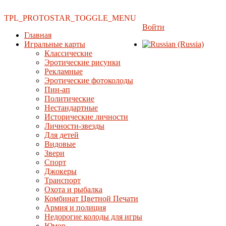
TPL_PROTOSTAR_TOGGLE_MENU
Войти
Главная
Игральные карты
Классические
Эротические рисунки
Рекламные
Эротические фотоколоды
Пин-ап
Политические
Нестандартные
Исторические личности
Личности-звезды
Для детей
Видовые
Звери
Спорт
Джокеры
Транспорт
Охота и рыбалка
Комбинат Цветной Печати
Армия и полиция
Недорогие колоды для игры
Юмор