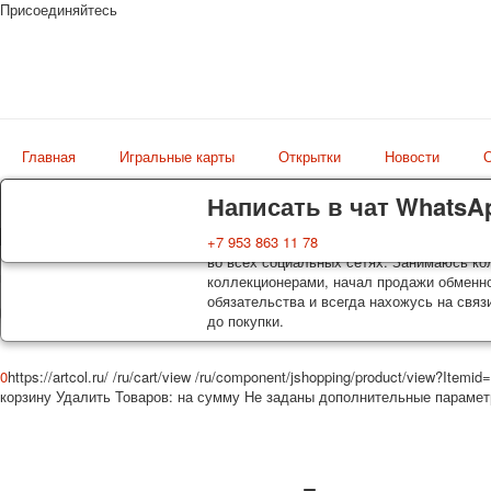
Присоединяйтесь
Главная
Игральные карты
Открытки
Новости
О
Доставка
Гарантия
Написать в чат WhatsA
Колоды, почтовые открытки тщательно уп
Вы покупаете колоды игральных карт, поч
+7 953 863 11 78
Магазин
оплаты. Исключение: репринт под заказ, 
во всех социальных сетях. Занимаюсь кол
искусство мира
осуществляется почтой России с треком 
коллекционерами, начал продажи обменно
момент покупки. По желанию покупателя
обязательства и всегда нахожусь на связ
до покупки.
0
https://artcol.ru/
/ru/cart/view
/ru/component/jshopping/product/view?Itemid
корзину
Удалить
Товаров:
на сумму
Не заданы дополнительные параме