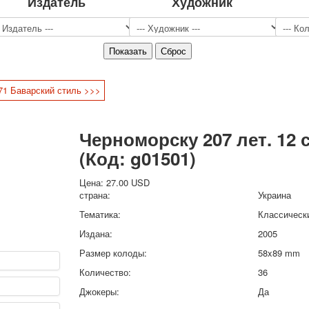
Издатель
Художник
Спорт
Джокеры
Транспорт
Охота и рыбалка
Комбинат Цветной Печати
. 71 Баварский стиль >>>
Армия и полиция
Недорогие колоды для игры
Юмор
Черноморску 207 лет. 12 
Открытки
(Код:
g01501
)
С Новым годом!
8 марта
Цена:
27.00 USD
23 февраля
страна:
Украина
Поздравляю
Тематика:
Классическ
Свадьба
Издана:
2005
С днём рождения!
Размер колоды:
58x89 mm
1 мая
Октябрьская революция
Количество:
36
С рождеством
Джокеры:
Да
Пасха