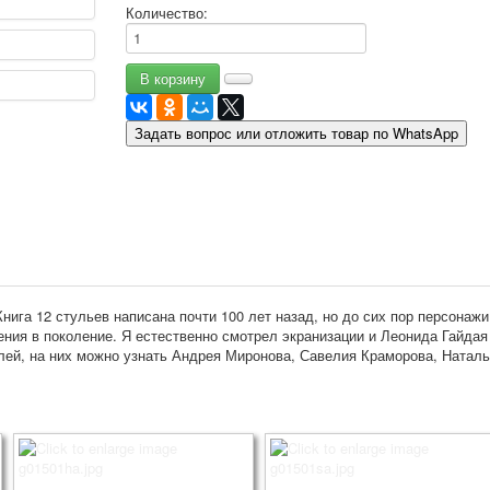
Количество:
9 мая - день победы
Разные пожелания
1 сентября школа
Приглашение
Новости
Задать вопрос или отложить товар по WhatsApp
Новости карточных колод
Новости открыток
О сайте
Ссылки
Наше видео
доставка
Избранное
нига 12 стульев написана почти 100 лет назад, но до сих пор персона
ения в поколение. Я естественно смотрел экранизации и Леонида Гайдая 
олей, на них можно узнать Андрея Миронова, Савелия Краморова, Натал