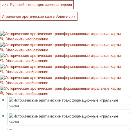
<<< Русский стиль эротическая версия
Октябрьская революция
С рождеством
Игральные эротические карты Аниме >>>
Пасха
9 мая - день победы
Разные пожелания
Увеличить изображение
1 сентября школа
Приглашение
Увеличить изображение
Новости
Новости карточных колод
Увеличить изображение
Новости открыток
Увеличить изображение
О сайте
Ссылки
Увеличить изображение
Наше видео
доставка
Увеличить изображение
Избранное