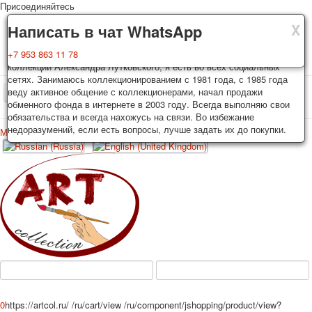
Присоединяйтесь
X
X
X
Доставка
Гарантия
Написать в чат WhatsApp
Колоды, почтовые открытки тщательно упаковываются и
Вы покупаете колоды игральных карт, почтовые открытки из частной
+7 953 863 11 78
отправляются в течении 3-4 рабочих дней после оплаты.
коллекции Александра Лутковского, я есть во всех социальных
Исключение: репринт под заказ, такие колоды карт отправляются в
сетях. Занимаюсь коллекционированием с 1981 года, с 1985 года
течении 7-8 рабочих дней. Отправка осуществляется почтой России
веду активное общение с коллекционерами, начал продажи
TPL_PROTOSTAR_TOGGLE_MENU
с треком отслеживания. Цена пересылки зависит от веса и тарифов
обменного фонда в интернете в 2003 году. Всегда выполняю свои
почты на момент покупки. По желанию покупателя возможна
обязательства и всегда нахожусь на связи. Во избежание
отправка СДЕК или другими транспортными компаниями.
недоразумений, если есть вопросы, лучше задать их до покупки.
Меню
Войти
Главная
Игральные карты
Открытки
Главная
Игральные карты
Классические
Эротические рисунки
Новости
О сайте
Избранное
Рекламные
Эротические фотоколоды
Пин-ап
Политические
Нестандартные
Исторические личности
0
https://artcol.ru/
/ru/cart/view
/ru/component/jshopping/product/view?
Личности-звезды