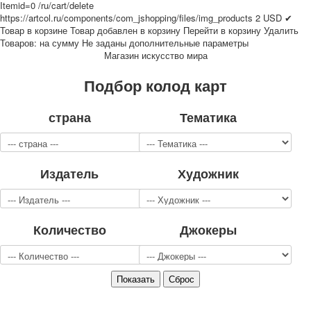
Itemid=0
/ru/cart/delete
Для детей
https://artcol.ru/components/com_jshopping/files/img_products
2
USD
✔
Видовые
Товар в корзине
Товар добавлен в корзину
Перейти в корзину
Удалить
Товаров:
на сумму
Не заданы дополнительные параметры
Звери
Магазин искусство мира
Спорт
Джокеры
Подбор колод карт
Транспорт
Охота и рыбалка
страна
Тематика
Комбинат Цветной Печати
Армия и полиция
Недорогие колоды для игры
Издатель
Художник
Юмор
Открытки
С Новым годом!
8 марта
Количество
Джокеры
23 февраля
Поздравляю
Свадьба
С днём рождения!
1 мая