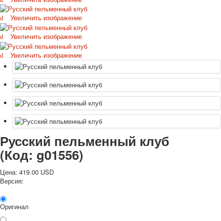
Октябрьская революция
Увеличить изображение
С рождеством
Пасха
Увеличить изображение
9 мая - день победы
Увеличить изображение
Разные пожелания
1 сентября школа
Приглашение
Новости
Новости карточных колод
Новости открыток
О сайте
Ссылки
Русский пельменный клуб
Наше видео
(Код:
g01556
)
доставка
Избранное
Цена:
419.00 USD
Версия:
Оригинал