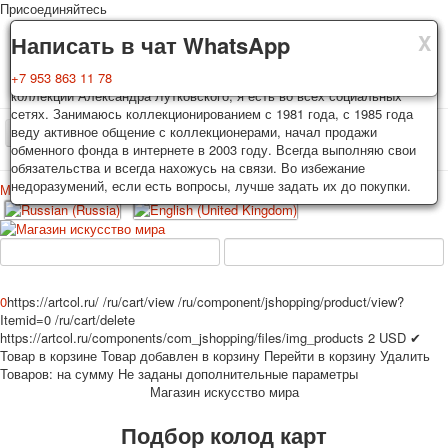
Присоединяйтесь
X
X
X
Доставка
Гарантия
Написать в чат WhatsApp
Колоды, почтовые открытки тщательно упаковываются и
Вы покупаете колоды игральных карт, почтовые открытки из частной
+7 953 863 11 78
отправляются в течении 3-4 рабочих дней после оплаты.
коллекции Александра Лутковского, я есть во всех социальных
Исключение: репринт под заказ, такие колоды карт отправляются в
сетях. Занимаюсь коллекционированием с 1981 года, с 1985 года
течении 7-8 рабочих дней. Отправка осуществляется почтой России
веду активное общение с коллекционерами, начал продажи
TPL_PROTOSTAR_TOGGLE_MENU
с треком отслеживания. Цена пересылки зависит от веса и тарифов
обменного фонда в интернете в 2003 году. Всегда выполняю свои
почты на момент покупки. По желанию покупателя возможна
обязательства и всегда нахожусь на связи. Во избежание
отправка СДЕК или другими транспортными компаниями.
недоразумений, если есть вопросы, лучше задать их до покупки.
Меню
Войти
Главная
Игральные карты
Открытки
Главная
Игральные карты
Классические
Эротические рисунки
Новости
О сайте
Избранное
Рекламные
0
https://artcol.ru/
/ru/cart/view
/ru/component/jshopping/product/view?
Itemid=0
/ru/cart/delete
Эротические фотоколоды
https://artcol.ru/components/com_jshopping/files/img_products
2
USD
✔
Пин-ап
Товар в корзине
Товар добавлен в корзину
Перейти в корзину
Удалить
Политические
Товаров:
на сумму
Не заданы дополнительные параметры
Магазин искусство мира
Нестандартные
Исторические личности
Подбор колод карт
Личности-звезды