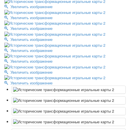
Октябрьская революция
Увеличить изображение
С рождеством
Увеличить изображение
Пасха
9 мая - день победы
Увеличить изображение
Разные пожелания
Увеличить изображение
1 сентября школа
Приглашение
Увеличить изображение
Новости
Новости карточных колод
Увеличить изображение
Новости открыток
О сайте
Увеличить изображение
Ссылки
Увеличить изображение
Наше видео
доставка
Избранное