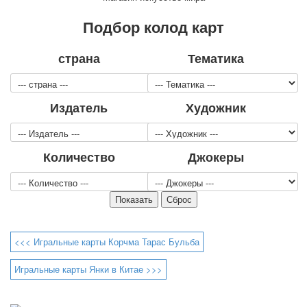
Для детей
Подбор колод карт
Видовые
Звери
страна
Тематика
Спорт
Джокеры
Транспорт
Издатель
Художник
Охота и рыбалка
Комбинат Цветной Печати
Армия и полиция
Количество
Джокеры
Недорогие колоды для игры
Юмор
Открытки
С Новым годом!
8 марта
23 февраля
<<< Игральные карты Корчма Тарас Бульба
Поздравляю
Игральные карты Янки в Китае >>>
Свадьба
С днём рождения!
1 мая