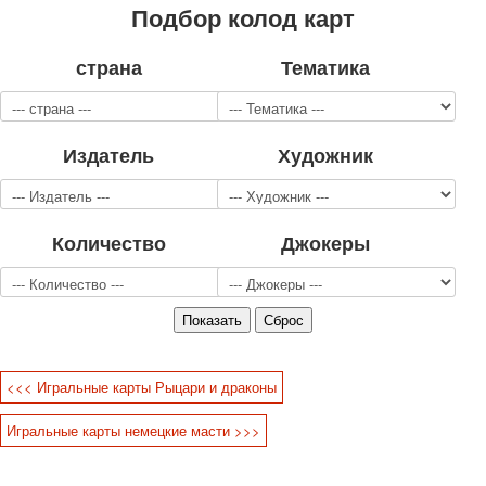
Подбор колод карт
Для детей
Видовые
страна
Тематика
Звери
Спорт
Джокеры
Транспорт
Издатель
Художник
Охота и рыбалка
Комбинат Цветной Печати
Армия и полиция
Количество
Джокеры
Недорогие колоды для игры
Юмор
Открытки
С Новым годом!
8 марта
23 февраля
<<< Игральные карты Рыцари и драконы
Поздравляю
Свадьба
Игральные карты немецкие масти >>>
С днём рождения!
1 мая