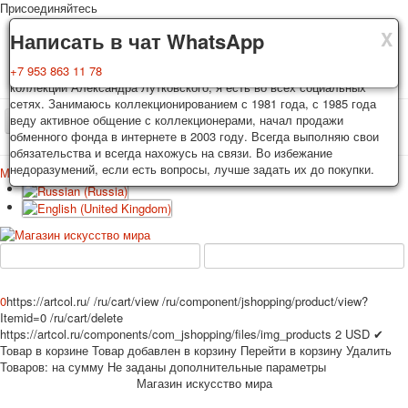
Присоединяйтесь
X
X
X
Доставка
Гарантия
Написать в чат WhatsApp
Колоды, почтовые открытки тщательно упаковываются и
Вы покупаете колоды игральных карт, почтовые открытки из частной
+7 953 863 11 78
отправляются в течении 3-4 рабочих дней после оплаты.
коллекции Александра Лутковского, я есть во всех социальных
Исключение: репринт под заказ, такие колоды карт отправляются в
сетях. Занимаюсь коллекционированием с 1981 года, с 1985 года
течении 7-8 рабочих дней. Отправка осуществляется почтой России
веду активное общение с коллекционерами, начал продажи
TPL_PROTOSTAR_TOGGLE_MENU
с треком отслеживания. Цена пересылки зависит от веса и тарифов
обменного фонда в интернете в 2003 году. Всегда выполняю свои
почты на момент покупки. По желанию покупателя возможна
обязательства и всегда нахожусь на связи. Во избежание
отправка СДЕК или другими транспортными компаниями.
недоразумений, если есть вопросы, лучше задать их до покупки.
Меню
Войти
Главная
Игральные карты
Открытки
Главная
Игральные карты
Классические
Эротические рисунки
Новости
О сайте
Избранное
Рекламные
Эротические фотоколоды
0
https://artcol.ru/
/ru/cart/view
/ru/component/jshopping/product/view?
Пин-ап
Itemid=0
/ru/cart/delete
https://artcol.ru/components/com_jshopping/files/img_products
2
USD
✔
Политические
Товар в корзине
Товар добавлен в корзину
Перейти в корзину
Удалить
Нестандартные
Товаров:
на сумму
Не заданы дополнительные параметры
Исторические личности
Магазин искусство мира
Личности-звезды