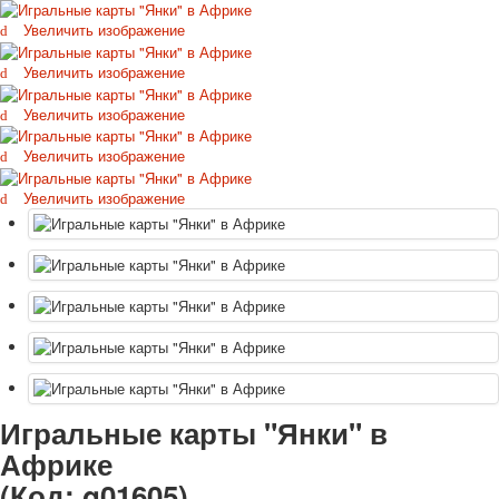
Октябрьская революция
Увеличить изображение
С рождеством
Увеличить изображение
Пасха
9 мая - день победы
Увеличить изображение
Разные пожелания
1 сентября школа
Увеличить изображение
Приглашение
Увеличить изображение
Новости
Новости карточных колод
Новости открыток
О сайте
Ссылки
Наше видео
доставка
Избранное
Игральные карты "Янки" в
Африке
(Код:
g01605
)