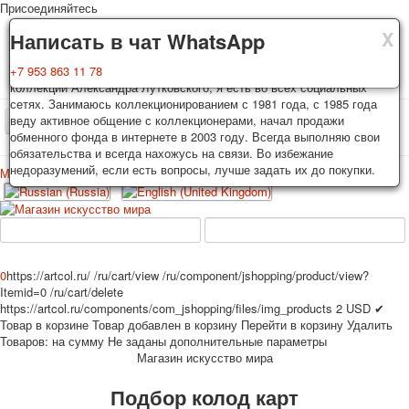
Присоединяйтесь
X
X
X
Доставка
Гарантия
Написать в чат WhatsApp
Колоды, почтовые открытки тщательно упаковываются и
Вы покупаете колоды игральных карт, почтовые открытки из частной
+7 953 863 11 78
отправляются в течении 3-4 рабочих дней после оплаты.
коллекции Александра Лутковского, я есть во всех социальных
Исключение: репринт под заказ, такие колоды карт отправляются в
сетях. Занимаюсь коллекционированием с 1981 года, с 1985 года
течении 7-8 рабочих дней. Отправка осуществляется почтой России
веду активное общение с коллекционерами, начал продажи
TPL_PROTOSTAR_TOGGLE_MENU
с треком отслеживания. Цена пересылки зависит от веса и тарифов
обменного фонда в интернете в 2003 году. Всегда выполняю свои
почты на момент покупки. По желанию покупателя возможна
обязательства и всегда нахожусь на связи. Во избежание
отправка СДЕК или другими транспортными компаниями.
недоразумений, если есть вопросы, лучше задать их до покупки.
Меню
Войти
Главная
Игральные карты
Открытки
Главная
Игральные карты
Классические
Эротические рисунки
Новости
О сайте
Избранное
Рекламные
0
https://artcol.ru/
/ru/cart/view
/ru/component/jshopping/product/view?
Itemid=0
/ru/cart/delete
Эротические фотоколоды
https://artcol.ru/components/com_jshopping/files/img_products
2
USD
✔
Пин-ап
Товар в корзине
Товар добавлен в корзину
Перейти в корзину
Удалить
Политические
Товаров:
на сумму
Не заданы дополнительные параметры
Магазин искусство мира
Нестандартные
Исторические личности
Подбор колод карт
Личности-звезды