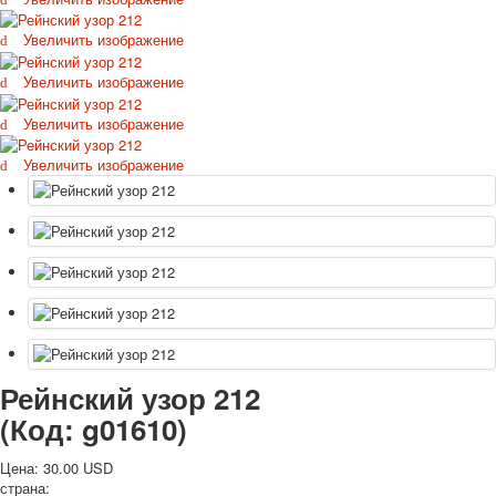
Октябрьская революция
Увеличить изображение
С рождеством
Пасха
Увеличить изображение
9 мая - день победы
Увеличить изображение
Разные пожелания
1 сентября школа
Увеличить изображение
Приглашение
Новости
Новости карточных колод
Новости открыток
О сайте
Ссылки
Наше видео
доставка
Избранное
Рейнский узор 212
(Код:
g01610
)
Цена:
30.00 USD
страна: