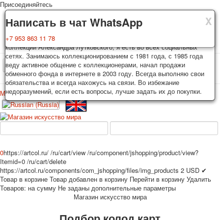
Присоединяйтесь
X
X
X
Доставка
Гарантия
Написать в чат WhatsApp
Колоды, почтовые открытки тщательно упаковываются и
Вы покупаете колоды игральных карт, почтовые открытки из частной
+7 953 863 11 78
отправляются в течении 3-4 рабочих дней после оплаты.
коллекции Александра Лутковского, я есть во всех социальных
Исключение: репринт под заказ, такие колоды карт отправляются в
сетях. Занимаюсь коллекционированием с 1981 года, с 1985 года
течении 7-8 рабочих дней. Отправка осуществляется почтой России
веду активное общение с коллекционерами, начал продажи
TPL_PROTOSTAR_TOGGLE_MENU
с треком отслеживания. Цена пересылки зависит от веса и тарифов
обменного фонда в интернете в 2003 году. Всегда выполняю свои
почты на момент покупки. По желанию покупателя возможна
обязательства и всегда нахожусь на связи. Во избежание
отправка СДЕК или другими транспортными компаниями.
недоразумений, если есть вопросы, лучше задать их до покупки.
Меню
Войти
Главная
Игральные карты
Открытки
Главная
Игральные карты
Классические
Эротические рисунки
Новости
О сайте
Избранное
Рекламные
0
https://artcol.ru/
/ru/cart/view
/ru/component/jshopping/product/view?
Эротические фотоколоды
Itemid=0
/ru/cart/delete
Пин-ап
https://artcol.ru/components/com_jshopping/files/img_products
2
USD
✔
Товар в корзине
Товар добавлен в корзину
Перейти в корзину
Удалить
Политические
Товаров:
на сумму
Не заданы дополнительные параметры
Нестандартные
Магазин искусство мира
Исторические личности
Подбор колод карт
Личности-звезды