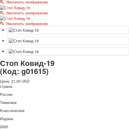
Увеличить изображение
Октябрьская революция
С рождеством
Увеличить изображение
Пасха
Увеличить изображение
9 мая - день победы
Разные пожелания
1 сентября школа
Приглашение
Новости
Новости карточных колод
Стоп Ковид-19
Новости открыток
(Код:
g01615
)
О сайте
Ссылки
Цена:
21.00 USD
Наше видео
страна:
доставка
Россия
Избранное
Тематика:
Классические
Издана:
2020