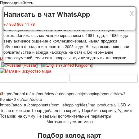
Присоединяйтесь
X
X
X
Доставка
Гарантия
Написать в чат WhatsApp
Колоды, почтовые открытки тщательно упаковываются и
Вы покупаете колоды игральных карт, почтовые открытки из частной
+7 953 863 11 78
отправляются в течении 3-4 рабочих дней после оплаты.
коллекции Александра Лутковского, я есть во всех социальных
Исключение: репринт под заказ, такие колоды карт отправляются в
сетях. Занимаюсь коллекционированием с 1981 года, с 1985 года
течении 7-8 рабочих дней. Отправка осуществляется почтой России
веду активное общение с коллекционерами, начал продажи
TPL_PROTOSTAR_TOGGLE_MENU
с треком отслеживания. Цена пересылки зависит от веса и тарифов
обменного фонда в интернете в 2003 году. Всегда выполняю свои
почты на момент покупки. По желанию покупателя возможна
обязательства и всегда нахожусь на связи. Во избежание
отправка СДЕК или другими транспортными компаниями.
недоразумений, если есть вопросы, лучше задать их до покупки.
Меню
Войти
Главная
Игральные карты
Открытки
Главная
Игральные карты
Классические
Эротические рисунки
Новости
О сайте
Избранное
Рекламные
0
https://artcol.ru/
/ru/cart/view
/ru/component/jshopping/product/view?
Itemid=0
/ru/cart/delete
Эротические фотоколоды
https://artcol.ru/components/com_jshopping/files/img_products
2
USD
✔
Пин-ап
Товар в корзине
Товар добавлен в корзину
Перейти в корзину
Удалить
Политические
Товаров:
на сумму
Не заданы дополнительные параметры
Магазин искусство мира
Нестандартные
Исторические личности
Подбор колод карт
Личности-звезды