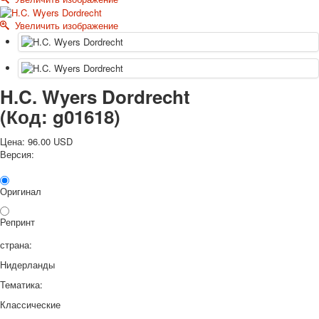
Октябрьская революция
Увеличить изображение
С рождеством
Пасха
9 мая - день победы
Разные пожелания
H.C. Wyers Dordrecht
1 сентября школа
(Код:
g01618
)
Приглашение
Новости
Цена:
96.00 USD
Новости карточных колод
Версия:
Новости открыток
О сайте
Оригинал
Ссылки
Наше видео
Репринт
доставка
Избранное
страна:
Нидерланды
Тематика:
Классические