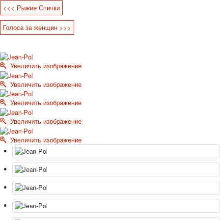
<<< Рыжие Спички
Октябрьская революция
С рождеством
Голоса за женщин >>>
Пасха
9 мая - день победы
Разные пожелания
Увеличить изображение
1 сентября школа
Приглашение
Увеличить изображение
Новости
Новости карточных колод
Увеличить изображение
Новости открыток
Увеличить изображение
О сайте
Ссылки
Увеличить изображение
Наше видео
доставка
Избранное