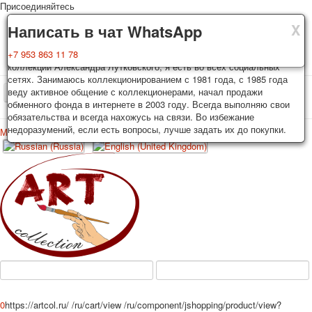
Присоединяйтесь
X
X
X
Доставка
Гарантия
Написать в чат WhatsApp
Колоды, почтовые открытки тщательно упаковываются и
Вы покупаете колоды игральных карт, почтовые открытки из частной
+7 953 863 11 78
отправляются в течении 3-4 рабочих дней после оплаты.
коллекции Александра Лутковского, я есть во всех социальных
Исключение: репринт под заказ, такие колоды карт отправляются в
сетях. Занимаюсь коллекционированием с 1981 года, с 1985 года
течении 7-8 рабочих дней. Отправка осуществляется почтой России
веду активное общение с коллекционерами, начал продажи
TPL_PROTOSTAR_TOGGLE_MENU
с треком отслеживания. Цена пересылки зависит от веса и тарифов
обменного фонда в интернете в 2003 году. Всегда выполняю свои
почты на момент покупки. По желанию покупателя возможна
обязательства и всегда нахожусь на связи. Во избежание
отправка СДЕК или другими транспортными компаниями.
недоразумений, если есть вопросы, лучше задать их до покупки.
Меню
Войти
Главная
Игральные карты
Открытки
Главная
Игральные карты
Классические
Эротические рисунки
Новости
О сайте
Избранное
Рекламные
Эротические фотоколоды
Пин-ап
Политические
Нестандартные
Исторические личности
0
https://artcol.ru/
/ru/cart/view
/ru/component/jshopping/product/view?
Личности-звезды