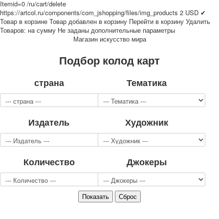
Itemid=0
/ru/cart/delete
Для детей
https://artcol.ru/components/com_jshopping/files/img_products
2
USD
✔
Видовые
Товар в корзине
Товар добавлен в корзину
Перейти в корзину
Удалить
Товаров:
на сумму
Не заданы дополнительные параметры
Звери
Магазин искусство мира
Спорт
Джокеры
Подбор колод карт
Транспорт
Охота и рыбалка
страна
Тематика
Комбинат Цветной Печати
Армия и полиция
Недорогие колоды для игры
Издатель
Художник
Юмор
Открытки
С Новым годом!
8 марта
Количество
Джокеры
23 февраля
Поздравляю
Свадьба
С днём рождения!
1 мая