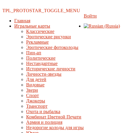
TPL_PROTOSTAR_TOGGLE_MENU
Войти
Главная
Игральные карты
Классические
Эротические рисунки
Рекламные
Эротические фотоколоды
Пин-ап
Политические
Нестандартные
Исторические личности
Личности-звезды
Для детей
Видовые
Звери
Спорт
Джокеры
Транспорт
Охота и рыбалка
Комбинат Цветной Печати
Армия и полиция
Недорогие колоды для игры
Юмор