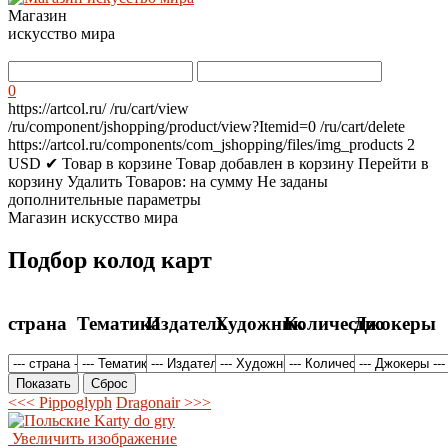
Магазин
искусство мира
0
https://artcol.ru/
/ru/cart/view
/ru/component/jshopping/product/view?Itemid=0
/ru/cart/delete
https://artcol.ru/components/com_jshopping/files/img_products
2
USD
✔ Товар в корзине
Товар добавлен в корзину
Перейти в
корзину
Удалить
Товаров:
на сумму
Не заданы
дополнительные параметры
Магазин искусство мира
Подбор колод карт
страна
Тематика
Издатель
Художник
Количество
Джокеры
<<< Pippoglyph
Dragonair >>>
Увеличить изображение