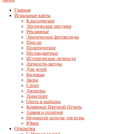
Главная
Игральные карты
Классические
Эротические рисунки
Рекламные
Эротические фотоколоды
Пин-ап
Политические
Нестандартные
Исторические личности
Личности-звезды
Для детей
Видовые
Звери
Спорт
Джокеры
Транспорт
Охота и рыбалка
Комбинат Цветной Печати
Армия и полиция
Недорогие колоды для игры
Юмор
Открытки
С Новым годом!