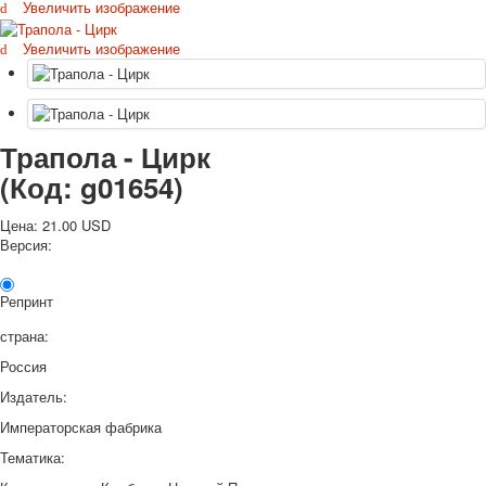
Увеличить изображение
Октябрьская революция
С рождеством
Увеличить изображение
Пасха
9 мая - день победы
Разные пожелания
Трапола - Цирк
1 сентября школа
Приглашение
(Код:
g01654
)
Новости
Новости карточных колод
Цена:
21.00 USD
Версия:
Новости открыток
О сайте
Ссылки
Репринт
Наше видео
страна:
доставка
Россия
Избранное
Издатель:
Императорская фабрика
Тематика: