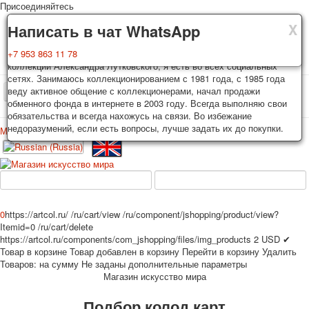
Присоединяйтесь
X
X
X
Доставка
Гарантия
Написать в чат WhatsApp
Колоды, почтовые открытки тщательно упаковываются и
Вы покупаете колоды игральных карт, почтовые открытки из частной
+7 953 863 11 78
отправляются в течении 3-4 рабочих дней после оплаты.
коллекции Александра Лутковского, я есть во всех социальных
Исключение: репринт под заказ, такие колоды карт отправляются в
сетях. Занимаюсь коллекционированием с 1981 года, с 1985 года
течении 7-8 рабочих дней. Отправка осуществляется почтой России
веду активное общение с коллекционерами, начал продажи
TPL_PROTOSTAR_TOGGLE_MENU
с треком отслеживания. Цена пересылки зависит от веса и тарифов
обменного фонда в интернете в 2003 году. Всегда выполняю свои
почты на момент покупки. По желанию покупателя возможна
обязательства и всегда нахожусь на связи. Во избежание
отправка СДЕК или другими транспортными компаниями.
недоразумений, если есть вопросы, лучше задать их до покупки.
Меню
Войти
Главная
Игральные карты
Открытки
Главная
Игральные карты
Классические
Эротические рисунки
Новости
О сайте
Избранное
Рекламные
0
https://artcol.ru/
/ru/cart/view
/ru/component/jshopping/product/view?
Эротические фотоколоды
Itemid=0
/ru/cart/delete
Пин-ап
https://artcol.ru/components/com_jshopping/files/img_products
2
USD
✔
Товар в корзине
Товар добавлен в корзину
Перейти в корзину
Удалить
Политические
Товаров:
на сумму
Не заданы дополнительные параметры
Нестандартные
Магазин искусство мира
Исторические личности
Подбор колод карт
Личности-звезды