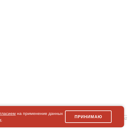
гласием
на применение данных
ПРИНИМАЮ
simpleForm2
х
.