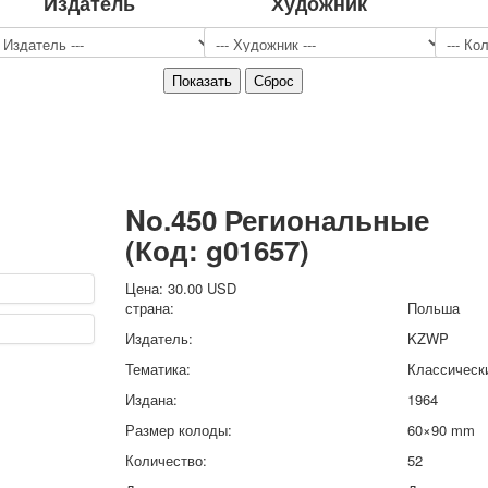
Издатель
Художник
Спорт
Джокеры
Транспорт
Охота и рыбалка
Комбинат Цветной Печати
Армия и полиция
Недорогие колоды для игры
Юмор
No.450 Региональные
Открытки
(Код:
g01657
)
С Новым годом!
8 марта
Цена:
30.00 USD
23 февраля
страна:
Польша
Поздравляю
Издатель:
KZWP
Свадьба
Тематика:
Классическ
С днём рождения!
Издана:
1964
1 мая
Октябрьская революция
Размер колоды:
60×90 mm
С рождеством
Количество:
52
Пасха