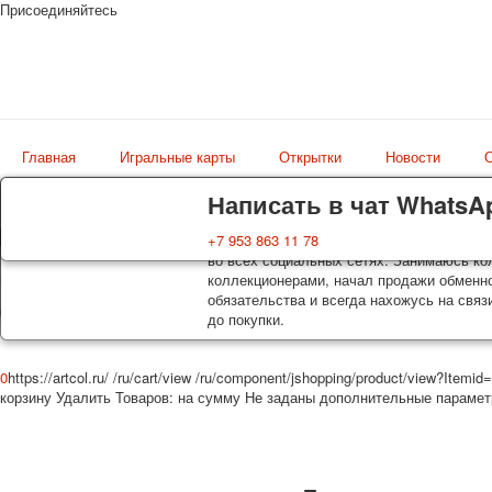
Присоединяйтесь
Главная
Игральные карты
Открытки
Новости
О
Доставка
Гарантия
Написать в чат WhatsA
Колоды, почтовые открытки тщательно уп
Вы покупаете колоды игральных карт, поч
+7 953 863 11 78
Магазин
оплаты. Исключение: репринт под заказ, 
во всех социальных сетях. Занимаюсь кол
искусство мира
осуществляется почтой России с треком 
коллекционерами, начал продажи обменно
момент покупки. По желанию покупателя
обязательства и всегда нахожусь на связ
до покупки.
0
https://artcol.ru/
/ru/cart/view
/ru/component/jshopping/product/view?Itemid
корзину
Удалить
Товаров:
на сумму
Не заданы дополнительные параме