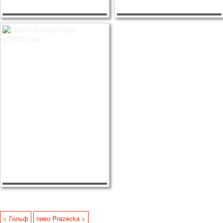
< Гольф
пиво Prazecka >