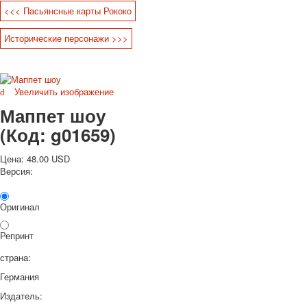
<<< Пасьянсные карты Рококо
Октябрьская революция
С рождеством
Исторические персонажи >>>
Пасха
9 мая - день победы
Разные пожелания
Увеличить изображение
1 сентября школа
Маппет шоу
Приглашение
Новости
(Код:
g01659
)
Новости карточных колод
Новости открыток
Цена:
48.00 USD
О сайте
Версия:
Ссылки
Наше видео
Оригинал
доставка
Избранное
Репринт
страна:
Германия
Издатель: