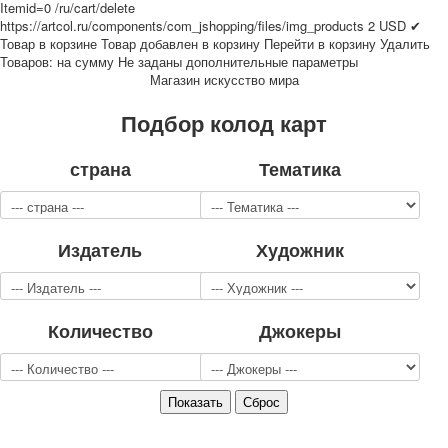
Itemid=0
/ru/cart/delete
Для детей
https://artcol.ru/components/com_jshopping/files/img_products
2
USD
✔
Видовые
Товар в корзине
Товар добавлен в корзину
Перейти в корзину
Удалить
Товаров:
на сумму
Не заданы дополнительные параметры
Звери
Магазин искусство мира
Спорт
Джокеры
Подбор колод карт
Транспорт
Охота и рыбалка
страна
Тематика
Комбинат Цветной Печати
Армия и полиция
Недорогие колоды для игры
Издатель
Художник
Юмор
Открытки
С Новым годом!
8 марта
Количество
Джокеры
23 февраля
Поздравляю
Свадьба
С днём рождения!
1 мая