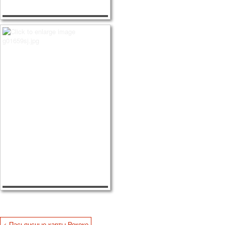
< Пасьянсные карты Рококо