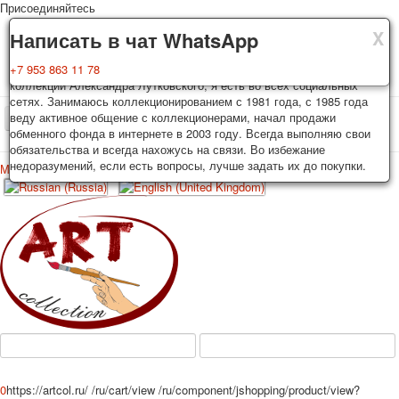
Присоединяйтесь
X
X
X
Доставка
Гарантия
Написать в чат WhatsApp
Колоды, почтовые открытки тщательно упаковываются и
Вы покупаете колоды игральных карт, почтовые открытки из частной
+7 953 863 11 78
отправляются в течении 3-4 рабочих дней после оплаты.
коллекции Александра Лутковского, я есть во всех социальных
Исключение: репринт под заказ, такие колоды карт отправляются в
сетях. Занимаюсь коллекционированием с 1981 года, с 1985 года
течении 7-8 рабочих дней. Отправка осуществляется почтой России
веду активное общение с коллекционерами, начал продажи
TPL_PROTOSTAR_TOGGLE_MENU
с треком отслеживания. Цена пересылки зависит от веса и тарифов
обменного фонда в интернете в 2003 году. Всегда выполняю свои
почты на момент покупки. По желанию покупателя возможна
обязательства и всегда нахожусь на связи. Во избежание
отправка СДЕК или другими транспортными компаниями.
недоразумений, если есть вопросы, лучше задать их до покупки.
Меню
Войти
Главная
Игральные карты
Открытки
Главная
Игральные карты
Классические
Эротические рисунки
Новости
О сайте
Избранное
Рекламные
Эротические фотоколоды
Пин-ап
Политические
Нестандартные
Исторические личности
0
https://artcol.ru/
/ru/cart/view
/ru/component/jshopping/product/view?
Личности-звезды