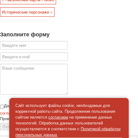
Исторические персонажи >
Заполните форму
Даю
Сайт использует файлы cookie, необходимые для
корректной работы сайта. Продолжение пользования
согласие
на обработку персональных данных
сайтом является
согласием
на применение данных
Проверка
*
технологий. Обработка данных пользователей
Отправить сообщение
осуществляется в соответствии с
Политикой обработки
персональных данных
.