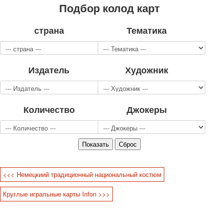
Подбор колод карт
Для детей
Видовые
страна
Тематика
Звери
Спорт
Джокеры
Транспорт
Издатель
Художник
Охота и рыбалка
Комбинат Цветной Печати
Армия и полиция
Количество
Джокеры
Недорогие колоды для игры
Юмор
Открытки
С Новым годом!
8 марта
23 февраля
<<< Немецкиий традиционный национальный костюм
Поздравляю
Свадьба
Круглые игральные карты Infon >>>
С днём рождения!
1 мая