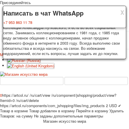
Присоединяйтесь
X
X
X
Доставка
Гарантия
Написать в чат WhatsApp
Колоды, почтовые открытки тщательно упаковываются и
Вы покупаете колоды игральных карт, почтовые открытки из частной
+7 953 863 11 78
отправляются в течении 3-4 рабочих дней после оплаты.
коллекции Александра Лутковского, я есть во всех социальных
Исключение: репринт под заказ, такие колоды карт отправляются в
сетях. Занимаюсь коллекционированием с 1981 года, с 1985 года
течении 7-8 рабочих дней. Отправка осуществляется почтой России
веду активное общение с коллекционерами, начал продажи
TPL_PROTOSTAR_TOGGLE_MENU
с треком отслеживания. Цена пересылки зависит от веса и тарифов
обменного фонда в интернете в 2003 году. Всегда выполняю свои
почты на момент покупки. По желанию покупателя возможна
обязательства и всегда нахожусь на связи. Во избежание
отправка СДЕК или другими транспортными компаниями.
недоразумений, если есть вопросы, лучше задать их до покупки.
Меню
Войти
Главная
Игральные карты
Открытки
Главная
Игральные карты
Классические
Эротические рисунки
Новости
О сайте
Избранное
Рекламные
Эротические фотоколоды
0
https://artcol.ru/
/ru/cart/view
/ru/component/jshopping/product/view?
Пин-ап
Itemid=0
/ru/cart/delete
https://artcol.ru/components/com_jshopping/files/img_products
2
USD
✔
Политические
Товар в корзине
Товар добавлен в корзину
Перейти в корзину
Удалить
Нестандартные
Товаров:
на сумму
Не заданы дополнительные параметры
Исторические личности
Магазин искусство мира
Личности-звезды