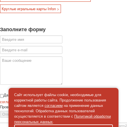
Круглые игральные карты Infon >
Заполните форму
Даю
Сайт использует файлы cookie, необходимые для
корректной работы сайта. Продолжение пользования
согласие
на обработку персональных данных
сайтом является
согласием
на применение данных
Проверка
*
технологий. Обработка данных пользователей
Отправить сообщение
осуществляется в соответствии с
Политикой обработки
персональных данных
.
simpleForm2