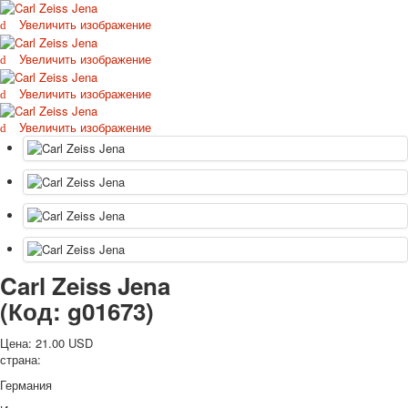
Октябрьская революция
Увеличить изображение
С рождеством
Увеличить изображение
Пасха
9 мая - день победы
Увеличить изображение
Разные пожелания
1 сентября школа
Увеличить изображение
Приглашение
Новости
Новости карточных колод
Новости открыток
О сайте
Ссылки
Наше видео
Carl Zeiss Jena
доставка
(Код:
g01673
)
Избранное
Цена:
21.00 USD
страна:
Германия