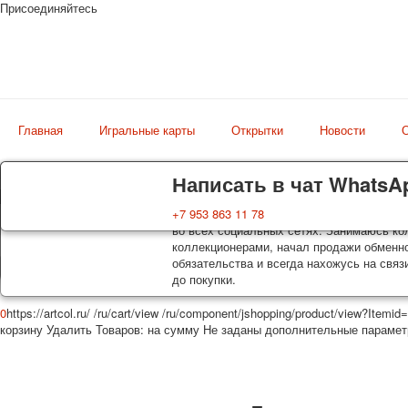
Присоединяйтесь
Главная
Игральные карты
Открытки
Новости
О
Доставка
Гарантия
Написать в чат WhatsA
Магазин
Колоды, почтовые открытки тщательно уп
Вы покупаете колоды игральных карт, поч
+7 953 863 11 78
искусство мира
оплаты. Исключение: репринт под заказ, 
во всех социальных сетях. Занимаюсь кол
осуществляется почтой России с треком 
коллекционерами, начал продажи обменно
момент покупки. По желанию покупателя
обязательства и всегда нахожусь на связ
до покупки.
0
https://artcol.ru/
/ru/cart/view
/ru/component/jshopping/product/view?Itemid
корзину
Удалить
Товаров:
на сумму
Не заданы дополнительные параме