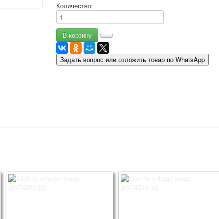
Количество:
9 мая - день победы
Разные пожелания
1 сентября школа
Приглашение
Новости
Задать вопрос или отложить товар по WhatsApp
Новости карточных колод
Новости открыток
О сайте
Ссылки
Наше видео
доставка
Избранное