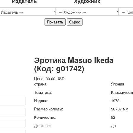
Издатель
Художник
Спорт
Джокеры
Транспорт
Охота и рыбалка
Комбинат Цветной Печати
Армия и полиция
Недорогие колоды для игры
Юмор
Эротика Masuo Ikeda
Открытки
(Код:
g01742
)
С Новым годом!
8 марта
Цена:
30.00 USD
23 февраля
страна:
Япония
Поздравляю
Тематика:
Классическ
Свадьба
Издана:
1978
С днём рождения!
Размер колоды:
56×87 мм
1 мая
Октябрьская революция
Количество:
52
С рождеством
Джокеры:
Да
Пасха