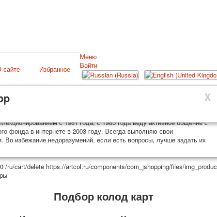
Меню
Главная
Войти
 сайте
Избранное
Игральные карты
Классические
X
X
X
pp
Эротические рисунки
Рекламные
аковываются и отправляются в течении 3-4 рабочих дней после
товые открытки из частной коллекции Александра Лутковского, я есть
Эротические фотоколоды
такие колоды карт отправляются в течении 7-8 рабочих дней. Отправка
лекционированием с 1981 года, с 1985 года веду активное общение с
отслеживания. Цена пересылки зависит от веса и тарифов почты на
го фонда в интернете в 2003 году. Всегда выполняю свои
Пин-ап
 возможна отправка СДЕК или другими транспортными компаниями.
и. Во избежание недоразумений, если есть вопросы, лучше задать их
Политические
Нестандартные
=0
/ru/cart/delete
https://artcol.ru/components/com_jshopping/files/img_produc
Исторические личности
тры
Личности-звезды
Для детей
Подбор колод карт
Видовые
Звери