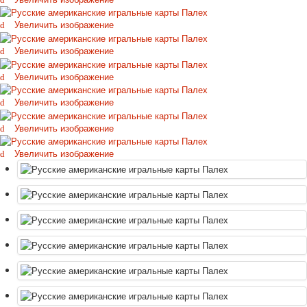
Октябрьская революция
Увеличить изображение
С рождеством
Пасха
Увеличить изображение
9 мая - день победы
Увеличить изображение
Разные пожелания
1 сентября школа
Увеличить изображение
Приглашение
Новости
Увеличить изображение
Новости карточных колод
Увеличить изображение
Новости открыток
О сайте
Ссылки
Наше видео
доставка
Избранное