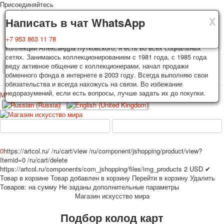
Присоединяйтесь
X
X
X
Доставка
Гарантия
Написать в чат WhatsApp
Колоды, почтовые открытки тщательно упаковываются и
Вы покупаете колоды игральных карт, почтовые открытки из частной
+7 953 863 11 78
отправляются в течении 3-4 рабочих дней после оплаты.
коллекции Александра Лутковского, я есть во всех социальных
Исключение: репринт под заказ, такие колоды карт отправляются в
сетях. Занимаюсь коллекционированием с 1981 года, с 1985 года
течении 7-8 рабочих дней. Отправка осуществляется почтой России
веду активное общение с коллекционерами, начал продажи
TPL_PROTOSTAR_TOGGLE_MENU
с треком отслеживания. Цена пересылки зависит от веса и тарифов
обменного фонда в интернете в 2003 году. Всегда выполняю свои
почты на момент покупки. По желанию покупателя возможна
обязательства и всегда нахожусь на связи. Во избежание
отправка СДЕК или другими транспортными компаниями.
недоразумений, если есть вопросы, лучше задать их до покупки.
Меню
Войти
Главная
Игральные карты
Открытки
Главная
Игральные карты
Классические
Эротические рисунки
Новости
О сайте
Избранное
Рекламные
0
https://artcol.ru/
/ru/cart/view
/ru/component/jshopping/product/view?
Itemid=0
/ru/cart/delete
Эротические фотоколоды
https://artcol.ru/components/com_jshopping/files/img_products
2
USD
✔
Пин-ап
Товар в корзине
Товар добавлен в корзину
Перейти в корзину
Удалить
Политические
Товаров:
на сумму
Не заданы дополнительные параметры
Магазин искусство мира
Нестандартные
Исторические личности
Подбор колод карт
Личности-звезды