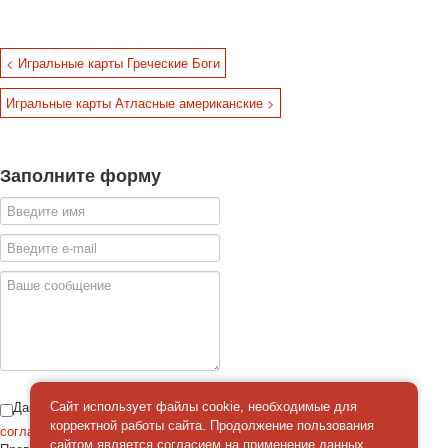
< Игральные карты Греческие Боги
Игральные карты Атласные американские >
Заполните форму
Даю
Сайт использует файлы cookie, необходимые для
корректной работы сайта. Продолжение пользования
согласие
на обработку персональных данных
сайтом является
согласием
на применение данных