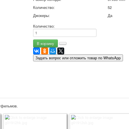
9 мая - день победы
Количество:
52
Разные пожелания
Джокеры:
Да
1 сентября школа
Приглашение
Количество:
Новости
Новости карточных колод
Новости открыток
О сайте
Ссылки
Задать вопрос или отложить товар по WhatsApp
Наше видео
доставка
Избранное
тфильмов.