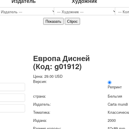
Издатель
Художник
Спорт
Джокеры
Транспорт
Охота и рыбалка
Комбинат Цветной Печати
Армия и полиция
Недорогие колоды для игры
Юмор
Европа Дисней
Открытки
(Код:
g01912
)
С Новым годом!
8 марта
Цена:
29.00 USD
23 февраля
Версия:
Поздравляю
Репринт
Свадьба
страна:
Бельгия
С днём рождения!
Издатель:
Carta mundi
1 мая
Тематика:
Классическ
Октябрьская революция
Издана:
2000
С рождеством
Пасха
Размер колоды:
57x89 mm