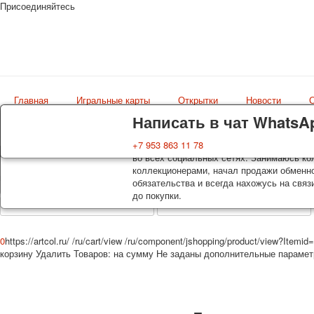
Присоединяйтесь
Главная
Игральные карты
Открытки
Новости
О
Доставка
Гарантия
Написать в чат WhatsA
Колоды, почтовые открытки тщательно уп
Вы покупаете колоды игральных карт, поч
+7 953 863 11 78
оплаты. Исключение: репринт под заказ, 
во всех социальных сетях. Занимаюсь кол
Магазин
осуществляется почтой России с треком 
коллекционерами, начал продажи обменно
искусство мира
момент покупки. По желанию покупателя
обязательства и всегда нахожусь на связ
до покупки.
0
https://artcol.ru/
/ru/cart/view
/ru/component/jshopping/product/view?Itemid
корзину
Удалить
Товаров:
на сумму
Не заданы дополнительные параме