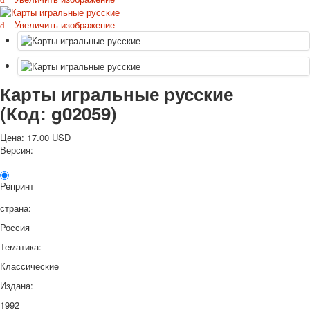
Октябрьская революция
Увеличить изображение
С рождеством
Пасха
9 мая - день победы
Разные пожелания
Карты игральные русские
1 сентября школа
(Код:
g02059
)
Приглашение
Новости
Цена:
17.00 USD
Новости карточных колод
Версия:
Новости открыток
О сайте
Репринт
Ссылки
Наше видео
страна:
доставка
Россия
Избранное
Тематика:
Классические
Издана:
1992