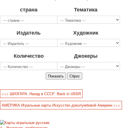
Для детей
страна
Тематика
Видовые
Звери
Спорт
Издатель
Художник
Джокеры
Транспорт
Охота и рыбалка
Комбинат Цветной Печати
Количество
Джокеры
Армия и полиция
Недорогие колоды для игры
Юмор
Открытки
С Новым годом!
8 марта
<<< ШИЗГАРА. Назад в СССР. Back in USSR
23 февраля
АМЕРИКА Игральные карты Искусство доколумбовой Америки >>>
Поздравляю
Свадьба
С днём рождения!
1 мая
Увеличить изображение