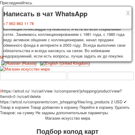
Присоединяйтесь
X
X
X
Доставка
Гарантия
Написать в чат WhatsApp
Колоды, почтовые открытки тщательно упаковываются и
Вы покупаете колоды игральных карт, почтовые открытки из частной
+7 953 863 11 78
отправляются в течении 3-4 рабочих дней после оплаты.
коллекции Александра Лутковского, я есть во всех социальных
Исключение: репринт под заказ, такие колоды карт отправляются в
сетях. Занимаюсь коллекционированием с 1981 года, с 1985 года
течении 7-8 рабочих дней. Отправка осуществляется почтой России
веду активное общение с коллекционерами, начал продажи
TPL_PROTOSTAR_TOGGLE_MENU
с треком отслеживания. Цена пересылки зависит от веса и тарифов
обменного фонда в интернете в 2003 году. Всегда выполняю свои
почты на момент покупки. По желанию покупателя возможна
обязательства и всегда нахожусь на связи. Во избежание
отправка СДЕК или другими транспортными компаниями.
недоразумений, если есть вопросы, лучше задать их до покупки.
Меню
Войти
Главная
Игральные карты
Открытки
Главная
Игральные карты
Классические
Эротические рисунки
Новости
О сайте
Избранное
Рекламные
0
https://artcol.ru/
/ru/cart/view
/ru/component/jshopping/product/view?
Itemid=0
/ru/cart/delete
Эротические фотоколоды
https://artcol.ru/components/com_jshopping/files/img_products
2
USD
✔
Пин-ап
Товар в корзине
Товар добавлен в корзину
Перейти в корзину
Удалить
Политические
Товаров:
на сумму
Не заданы дополнительные параметры
Магазин искусство мира
Нестандартные
Исторические личности
Подбор колод карт
Личности-звезды