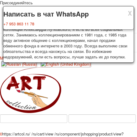
Присоединяйтесь
X
X
X
Доставка
Гарантия
Написать в чат WhatsApp
Колоды, почтовые открытки тщательно упаковываются и
Вы покупаете колоды игральных карт, почтовые открытки из частной
+7 953 863 11 78
отправляются в течении 3-4 рабочих дней после оплаты.
коллекции Александра Лутковского, я есть во всех социальных
Исключение: репринт под заказ, такие колоды карт отправляются в
сетях. Занимаюсь коллекционированием с 1981 года, с 1985 года
течении 7-8 рабочих дней. Отправка осуществляется почтой России
веду активное общение с коллекционерами, начал продажи
TPL_PROTOSTAR_TOGGLE_MENU
с треком отслеживания. Цена пересылки зависит от веса и тарифов
обменного фонда в интернете в 2003 году. Всегда выполняю свои
почты на момент покупки. По желанию покупателя возможна
обязательства и всегда нахожусь на связи. Во избежание
отправка СДЕК или другими транспортными компаниями.
недоразумений, если есть вопросы, лучше задать их до покупки.
Меню
Войти
Главная
Игральные карты
Открытки
Главная
Игральные карты
Классические
Эротические рисунки
Новости
О сайте
Избранное
Рекламные
Эротические фотоколоды
Пин-ап
Политические
Нестандартные
Исторические личности
0
https://artcol.ru/
/ru/cart/view
/ru/component/jshopping/product/view?
Личности-звезды