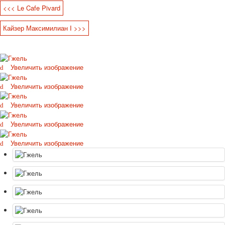
<<< Le Cafe Pivard
Октябрьская революция
С рождеством
Кайзер Максимилиан I >>>
Пасха
9 мая - день победы
Разные пожелания
Увеличить изображение
1 сентября школа
Приглашение
Увеличить изображение
Новости
Новости карточных колод
Увеличить изображение
Новости открыток
Увеличить изображение
О сайте
Ссылки
Увеличить изображение
Наше видео
доставка
Избранное