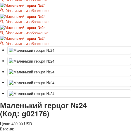
Октябрьская революция
Увеличить изображение
С рождеством
Пасха
Увеличить изображение
9 мая - день победы
Увеличить изображение
Разные пожелания
1 сентября школа
Увеличить изображение
Приглашение
Новости
Новости карточных колод
Новости открыток
О сайте
Ссылки
Наше видео
доставка
Избранное
Маленький герцог №24
(Код:
g02176
)
Цена:
439.00 USD
Версия: