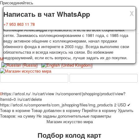
Присоединяйтесь
X
X
X
Доставка
Гарантия
Написать в чат WhatsApp
Колоды, почтовые открытки тщательно упаковываются и
Вы покупаете колоды игральных карт, почтовые открытки из частной
+7 953 863 11 78
отправляются в течении 3-4 рабочих дней после оплаты.
коллекции Александра Лутковского, я есть во всех социальных
Исключение: репринт под заказ, такие колоды карт отправляются в
сетях. Занимаюсь коллекционированием с 1981 года, с 1985 года
течении 7-8 рабочих дней. Отправка осуществляется почтой России
веду активное общение с коллекционерами, начал продажи
TPL_PROTOSTAR_TOGGLE_MENU
с треком отслеживания. Цена пересылки зависит от веса и тарифов
обменного фонда в интернете в 2003 году. Всегда выполняю свои
почты на момент покупки. По желанию покупателя возможна
обязательства и всегда нахожусь на связи. Во избежание
отправка СДЕК или другими транспортными компаниями.
недоразумений, если есть вопросы, лучше задать их до покупки.
Меню
Войти
Главная
Игральные карты
Открытки
Главная
Игральные карты
Классические
Эротические рисунки
Новости
О сайте
Избранное
Рекламные
0
https://artcol.ru/
/ru/cart/view
/ru/component/jshopping/product/view?
Itemid=0
/ru/cart/delete
Эротические фотоколоды
https://artcol.ru/components/com_jshopping/files/img_products
2
USD
✔
Пин-ап
Товар в корзине
Товар добавлен в корзину
Перейти в корзину
Удалить
Политические
Товаров:
на сумму
Не заданы дополнительные параметры
Магазин искусство мира
Нестандартные
Исторические личности
Подбор колод карт
Личности-звезды