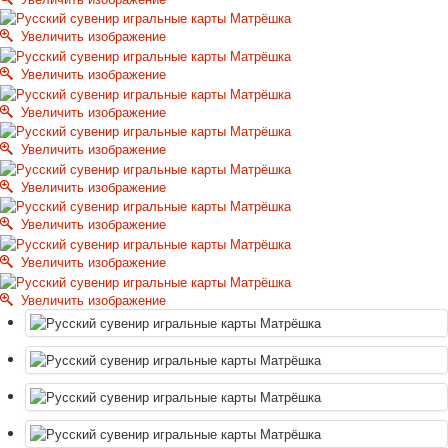
Октябрьская революция
Увеличить изображение
С рождеством
Пасха
Увеличить изображение
9 мая - день победы
Увеличить изображение
Разные пожелания
1 сентября школа
Увеличить изображение
Приглашение
Новости
Увеличить изображение
Новости карточных колод
Увеличить изображение
Новости открыток
О сайте
Увеличить изображение
Ссылки
Наше видео
Увеличить изображение
доставка
Избранное