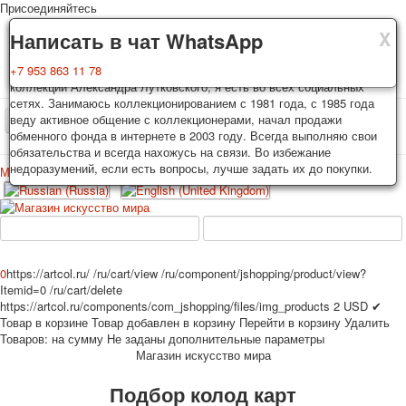
Присоединяйтесь
X
X
X
Доставка
Гарантия
Написать в чат WhatsApp
Колоды, почтовые открытки тщательно упаковываются и
Вы покупаете колоды игральных карт, почтовые открытки из частной
+7 953 863 11 78
отправляются в течении 3-4 рабочих дней после оплаты.
коллекции Александра Лутковского, я есть во всех социальных
Исключение: репринт под заказ, такие колоды карт отправляются в
сетях. Занимаюсь коллекционированием с 1981 года, с 1985 года
течении 7-8 рабочих дней. Отправка осуществляется почтой России
веду активное общение с коллекционерами, начал продажи
TPL_PROTOSTAR_TOGGLE_MENU
с треком отслеживания. Цена пересылки зависит от веса и тарифов
обменного фонда в интернете в 2003 году. Всегда выполняю свои
почты на момент покупки. По желанию покупателя возможна
обязательства и всегда нахожусь на связи. Во избежание
отправка СДЕК или другими транспортными компаниями.
недоразумений, если есть вопросы, лучше задать их до покупки.
Меню
Войти
Главная
Игральные карты
Открытки
Главная
Игральные карты
Классические
Эротические рисунки
Новости
О сайте
Избранное
Рекламные
0
https://artcol.ru/
/ru/cart/view
/ru/component/jshopping/product/view?
Itemid=0
/ru/cart/delete
Эротические фотоколоды
https://artcol.ru/components/com_jshopping/files/img_products
2
USD
✔
Пин-ап
Товар в корзине
Товар добавлен в корзину
Перейти в корзину
Удалить
Политические
Товаров:
на сумму
Не заданы дополнительные параметры
Магазин искусство мира
Нестандартные
Исторические личности
Подбор колод карт
Личности-звезды