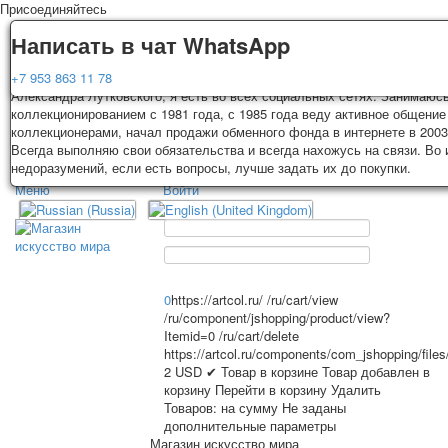
Присоединяйтесь
Доставка
Гарантия
Написать в чат WhatsApp
Колоды, почтовые открытки тщательно упаковываются и отправляются
Вы покупаете колоды игральных карт, почтовые открытки из частной к
+7 953 863 11 78
3-4 рабочих дней после оплаты. Исключение: репринт под заказ, таки
Александра Лутковского, я есть во всех социальных сетях. Занимаюс
карт отправляются в течении 7-8 рабочих дней. Отправка осуществляе
коллекционированием с 1981 года, с 1985 года веду активное общение
России с треком отслеживания. Цена пересылки зависит от веса и та
коллекционерами, начал продажи обменного фонда в интернете в 2003
TPL_PROTOSTAR_TOGGLE_MENU
на момент покупки. По желанию покупателя возможна отправка СДЕК 
Всегда выполняю свои обязательства и всегда нахожусь на связи. Во
другими транспортными компаниями.
недоразумений, если есть вопросы, лучше задать их до покупки.
Меню
Войти
Главная
Игральные карты
Главная
Игральные карты
Классические
Эротические рисунки
Открытки
Новости
О сайте
Рекламные
0
https://artcol.ru/
/ru/cart/view
/ru/component/jshopping/product/view?
Эротические фотоколоды
Itemid=0
/ru/cart/delete
Пин-ап
https://artcol.ru/components/com_jshopping/file
Избранное
Политические
2
USD
✔ Товар в корзине
Товар добавлен в
корзину
Перейти в корзину
Удалить
Нестандартные
Товаров:
на сумму
Не заданы
Исторические личности
дополнительные параметры
Личности-звезды
Магазин искусство мира