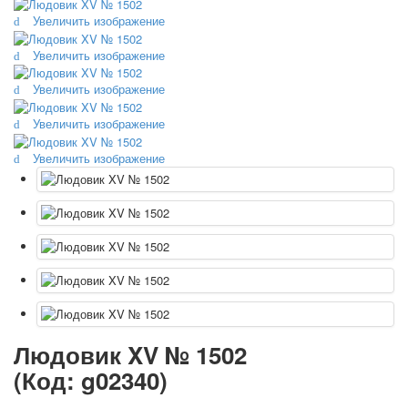
Октябрьская революция
Увеличить изображение
С рождеством
Увеличить изображение
Пасха
9 мая - день победы
Увеличить изображение
Разные пожелания
Увеличить изображение
1 сентября школа
Приглашение
Увеличить изображение
Новости
Новости карточных колод
Новости открыток
О сайте
Ссылки
Наше видео
доставка
Избранное
Людовик XV № 1502
(Код:
g02340
)