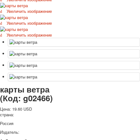
Октябрьская революция
Увеличить изображение
С рождеством
Пасха
Увеличить изображение
9 мая - день победы
Увеличить изображение
Разные пожелания
1 сентября школа
Приглашение
Новости
Новости карточных колод
Новости открыток
О сайте
Ссылки
карты ветра
Наше видео
(Код:
g02466
)
доставка
Избранное
Цена:
19.60 USD
страна:
Россия
Издатель: