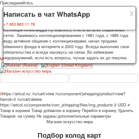
Присоединяйтесь
X
X
X
Доставка
Гарантия
Написать в чат WhatsApp
Колоды, почтовые открытки тщательно упаковываются и
Вы покупаете колоды игральных карт, почтовые открытки из частной
+7 953 863 11 78
отправляются в течении 3-4 рабочих дней после оплаты.
коллекции Александра Лутковского, я есть во всех социальных
Исключение: репринт под заказ, такие колоды карт отправляются в
сетях. Занимаюсь коллекционированием с 1981 года, с 1985 года
течении 7-8 рабочих дней. Отправка осуществляется почтой России
веду активное общение с коллекционерами, начал продажи
TPL_PROTOSTAR_TOGGLE_MENU
с треком отслеживания. Цена пересылки зависит от веса и тарифов
обменного фонда в интернете в 2003 году. Всегда выполняю свои
почты на момент покупки. По желанию покупателя возможна
обязательства и всегда нахожусь на связи. Во избежание
отправка СДЕК или другими транспортными компаниями.
недоразумений, если есть вопросы, лучше задать их до покупки.
Меню
Войти
Главная
Игральные карты
Открытки
Главная
Игральные карты
Классические
Эротические рисунки
Новости
О сайте
Избранное
Рекламные
0
https://artcol.ru/
/ru/cart/view
/ru/component/jshopping/product/view?
Itemid=0
/ru/cart/delete
Эротические фотоколоды
https://artcol.ru/components/com_jshopping/files/img_products
2
USD
✔
Пин-ап
Товар в корзине
Товар добавлен в корзину
Перейти в корзину
Удалить
Политические
Товаров:
на сумму
Не заданы дополнительные параметры
Магазин искусство мира
Нестандартные
Исторические личности
Подбор колод карт
Личности-звезды