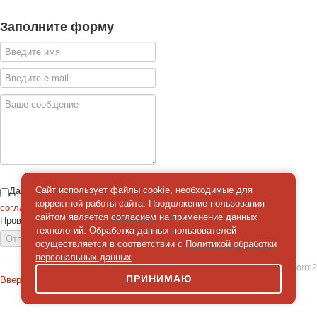
Заполните форму
Даю
Сайт использует файлы cookie, необходимые для
корректной работы сайта. Продолжение пользования
согласие
на обработку персональных данных
сайтом является
согласием
на применение данных
Проверка
*
технологий. Обработка данных пользователей
Отправить сообщение
осуществляется в соответствии с
Политикой обработки
персональных данных
.
simpleForm2
Вверх
ПРИНИМАЮ
О сайте
Политика конфиденциальности