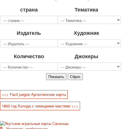
Для детей
страна
Тематика
Видовые
Звери
Спорт
Издатель
Художник
Джокеры
Транспорт
Охота и рыбалка
Комбинат Цветной Печати
Количество
Джокеры
Армия и полиция
Недорогие колоды для игры
Юмор
Открытки
С Новым годом!
8 марта
<<< Facil juegos Аргентинские карты
23 февраля
1863 год Колода с немецкими мастями >>>
Поздравляю
Свадьба
С днём рождения!
1 мая
Увеличить изображение