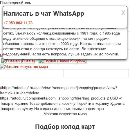
Присоединяйтесь
X
X
X
Доставка
Гарантия
Написать в чат WhatsApp
Колоды, почтовые открытки тщательно упаковываются и
Вы покупаете колоды игральных карт, почтовые открытки из частной
+7 953 863 11 78
отправляются в течении 3-4 рабочих дней после оплаты.
коллекции Александра Лутковского, я есть во всех социальных
Исключение: репринт под заказ, такие колоды карт отправляются в
сетях. Занимаюсь коллекционированием с 1981 года, с 1985 года
течении 7-8 рабочих дней. Отправка осуществляется почтой России
веду активное общение с коллекционерами, начал продажи
TPL_PROTOSTAR_TOGGLE_MENU
с треком отслеживания. Цена пересылки зависит от веса и тарифов
обменного фонда в интернете в 2003 году. Всегда выполняю свои
почты на момент покупки. По желанию покупателя возможна
обязательства и всегда нахожусь на связи. Во избежание
отправка СДЕК или другими транспортными компаниями.
недоразумений, если есть вопросы, лучше задать их до покупки.
Меню
Войти
Главная
Игральные карты
Открытки
Главная
Игральные карты
Классические
Эротические рисунки
Новости
О сайте
Избранное
Рекламные
0
https://artcol.ru/
/ru/cart/view
/ru/component/jshopping/product/view?
Itemid=0
/ru/cart/delete
Эротические фотоколоды
https://artcol.ru/components/com_jshopping/files/img_products
2
USD
✔
Пин-ап
Товар в корзине
Товар добавлен в корзину
Перейти в корзину
Удалить
Политические
Товаров:
на сумму
Не заданы дополнительные параметры
Магазин искусство мира
Нестандартные
Исторические личности
Подбор колод карт
Личности-звезды