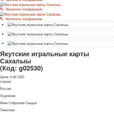
Октябрьская революция
Увеличить изображение
С рождеством
Пасха
Увеличить изображение
9 мая - день победы
Разные пожелания
1 сентября школа
Приглашение
Новости
Якутские игральные карты
Новости карточных колод
Новости открыток
Сахалыы
О сайте
(Код:
g02530
)
Ссылки
Наше видео
Цена:
0.00 USD
доставка
страна:
Избранное
Россия
Художник:
Иван Софронов-Сандал
Тематика: