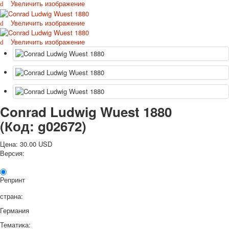
Увеличить изображение
Октябрьская революция
С рождеством
Увеличить изображение
Пасха
Увеличить изображение
9 мая - день победы
Разные пожелания
1 сентября школа
Приглашение
Новости
Новости карточных колод
Conrad Ludwig Wuest 1880
Новости открыток
(Код:
g02672
)
О сайте
Ссылки
Цена:
30.00 USD
Наше видео
Версия:
доставка
Избранное
Репринт
страна:
Германия
Тематика: