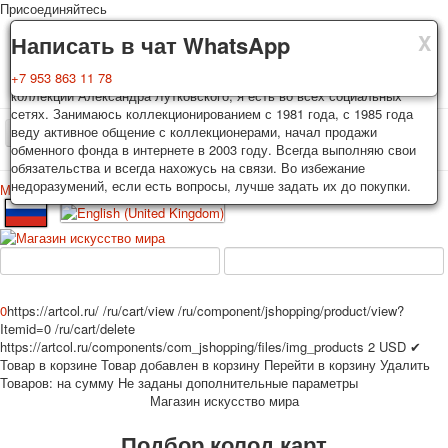
Присоединяйтесь
X
X
X
Доставка
Гарантия
Написать в чат WhatsApp
Колоды, почтовые открытки тщательно упаковываются и
Вы покупаете колоды игральных карт, почтовые открытки из частной
+7 953 863 11 78
отправляются в течении 3-4 рабочих дней после оплаты.
коллекции Александра Лутковского, я есть во всех социальных
Исключение: репринт под заказ, такие колоды карт отправляются в
сетях. Занимаюсь коллекционированием с 1981 года, с 1985 года
течении 7-8 рабочих дней. Отправка осуществляется почтой России
веду активное общение с коллекционерами, начал продажи
TPL_PROTOSTAR_TOGGLE_MENU
с треком отслеживания. Цена пересылки зависит от веса и тарифов
обменного фонда в интернете в 2003 году. Всегда выполняю свои
почты на момент покупки. По желанию покупателя возможна
обязательства и всегда нахожусь на связи. Во избежание
отправка СДЕК или другими транспортными компаниями.
недоразумений, если есть вопросы, лучше задать их до покупки.
Меню
Войти
Главная
Игральные карты
Открытки
Главная
Игральные карты
Классические
Эротические рисунки
Новости
О сайте
Избранное
Рекламные
0
https://artcol.ru/
/ru/cart/view
/ru/component/jshopping/product/view?
Эротические фотоколоды
Itemid=0
/ru/cart/delete
Пин-ап
https://artcol.ru/components/com_jshopping/files/img_products
2
USD
✔
Товар в корзине
Товар добавлен в корзину
Перейти в корзину
Удалить
Политические
Товаров:
на сумму
Не заданы дополнительные параметры
Нестандартные
Магазин искусство мира
Исторические личности
Подбор колод карт
Личности-звезды