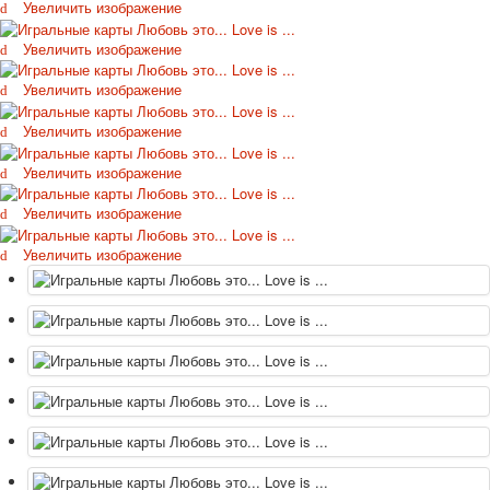
Увеличить изображение
Октябрьская революция
С рождеством
Увеличить изображение
Пасха
Увеличить изображение
9 мая - день победы
Разные пожелания
Увеличить изображение
1 сентября школа
Увеличить изображение
Приглашение
Новости
Увеличить изображение
Новости карточных колод
Новости открыток
Увеличить изображение
О сайте
Ссылки
Наше видео
доставка
Избранное