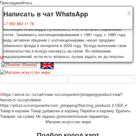
Присоединяйтесь
X
X
X
Доставка
Гарантия
Написать в чат WhatsApp
Колоды, почтовые открытки тщательно упаковываются и
Вы покупаете колоды игральных карт, почтовые открытки из частной
+7 953 863 11 78
отправляются в течении 3-4 рабочих дней после оплаты.
коллекции Александра Лутковского, я есть во всех социальных
Исключение: репринт под заказ, такие колоды карт отправляются в
сетях. Занимаюсь коллекционированием с 1981 года, с 1985 года
течении 7-8 рабочих дней. Отправка осуществляется почтой России
веду активное общение с коллекционерами, начал продажи
TPL_PROTOSTAR_TOGGLE_MENU
с треком отслеживания. Цена пересылки зависит от веса и тарифов
обменного фонда в интернете в 2003 году. Всегда выполняю свои
почты на момент покупки. По желанию покупателя возможна
обязательства и всегда нахожусь на связи. Во избежание
отправка СДЕК или другими транспортными компаниями.
недоразумений, если есть вопросы, лучше задать их до покупки.
Меню
Войти
Главная
Игральные карты
Открытки
Главная
Игральные карты
Классические
Эротические рисунки
Новости
О сайте
Избранное
Рекламные
0
https://artcol.ru/
/ru/cart/view
/ru/component/jshopping/product/view?
Эротические фотоколоды
Itemid=0
/ru/cart/delete
Пин-ап
https://artcol.ru/components/com_jshopping/files/img_products
2
USD
✔
Товар в корзине
Товар добавлен в корзину
Перейти в корзину
Удалить
Политические
Товаров:
на сумму
Не заданы дополнительные параметры
Нестандартные
Магазин искусство мира
Исторические личности
Подбор колод карт
Личности-звезды