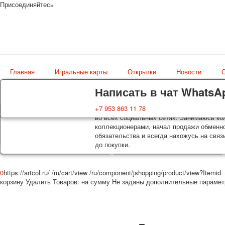
Присоединяйтесь
Главная
Игральные карты
Открытки
Новости
О
Доставка
Гарантия
Написать в чат WhatsA
Колоды, почтовые открытки тщательно уп
Вы покупаете колоды игральных карт, поч
+7 953 863 11 78
оплаты. Исключение: репринт под заказ, 
во всех социальных сетях. Занимаюсь кол
Магазин
осуществляется почтой России с треком 
коллекционерами, начал продажи обменно
искусство мира
момент покупки. По желанию покупателя
обязательства и всегда нахожусь на связ
до покупки.
0
https://artcol.ru/
/ru/cart/view
/ru/component/jshopping/product/view?Itemid
корзину
Удалить
Товаров:
на сумму
Не заданы дополнительные параме