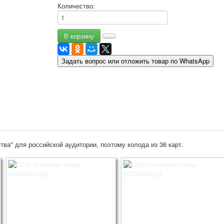
Количество:
9 мая - день победы
Разные пожелания
1 сентября школа
Приглашение
Новости
Задать вопрос или отложить товар по WhatsApp
Новости карточных колод
Новости открыток
О сайте
Ссылки
Наше видео
доставка
Избранное
ва" для российской аудитории, поэтому колода из 36 карт.