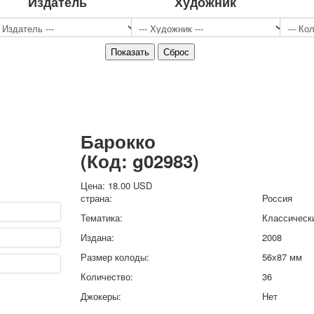
Издатель
Художник
Спорт
Джокеры
Транспорт
Охота и рыбалка
Комбинат Цветной Печати
Армия и полиция
Недорогие колоды для игры
Юмор
Барокко
Открытки
(Код:
g02983
)
С Новым годом!
8 марта
Цена:
18.00 USD
23 февраля
страна:
Россия
Поздравляю
Тематика:
Классическ
Свадьба
Издана:
2008
С днём рождения!
Размер колоды:
56х87 мм
1 мая
Октябрьская революция
Количество:
36
С рождеством
Джокеры:
Нет
Пасха