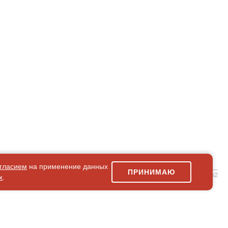
гласием
на применение данных
ПРИНИМАЮ
simpleForm2
х
.
Карта сайта
© 2026 Магазин искусство мира